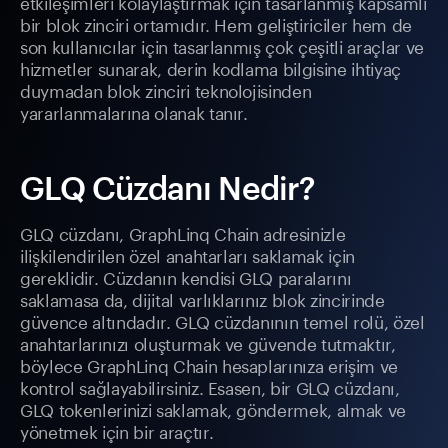
etkileşimleri kolaylaştırmak için tasarlanmış kapsamlı
bir blok zinciri ortamıdır. Hem geliştiriciler hem de
son kullanıcılar için tasarlanmış çok çeşitli araçlar ve
hizmetler sunarak, derin kodlama bilgisine ihtiyaç
duymadan blok zinciri teknolojisinden
yararlanmalarına olanak tanır.
GLQ Cüzdanı Nedir?
GLQ cüzdanı, GraphLinq Chain adresinizle
ilişkilendirilen özel anahtarları saklamak için
gereklidir. Cüzdanın kendisi GLQ paralarını
saklamasa da, dijital varlıklarınız blok zincirinde
güvence altındadır. GLQ cüzdanının temel rolü, özel
anahtarlarınızı oluşturmak ve güvende tutmaktır,
böylece GraphLinq Chain hesaplarınıza erişim ve
kontrol sağlayabilirsiniz. Esasen, bir GLQ cüzdanı,
GLQ tokenlerinizi saklamak, göndermek, almak ve
yönetmek için bir araçtır.