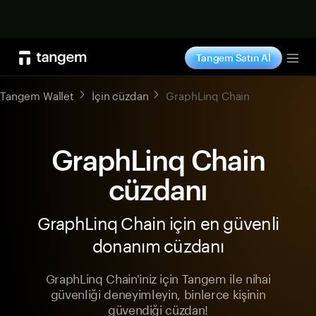
Şimdi alışveriş yap
Tangem Satın Al
Tog
Tangem Wallet
İçin cüzdan
GraphLinq Chain
GraphLinq Chain
cüzdanı
GraphLinq Chain için en güvenli
donanım cüzdanı
GraphLinq Chain'iniz için Tangem ile nihai
güvenliği deneyimleyin, binlerce kişinin
güvendiği cüzdan!