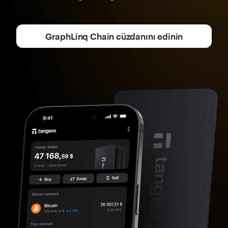
GraphLinq Chain cüzdanını edinin