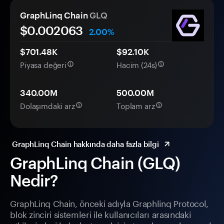
GraphLinq Chain
GLQ
$0.
00
2063
2.00%
$701.48K
$92.10K
Piyasa değeri
Hacim (24s)
340.00M
500.00M
Dolaşımdaki arz
Toplam arz
GraphLinq Chain hakkında daha fazla bilgi
GraphLinq Chain (GLQ)
Nedir?
GraphLinq Chain, önceki adıyla Graphlinq Protocol,
blok zinciri sistemleri ile kullanıcıları arasındaki