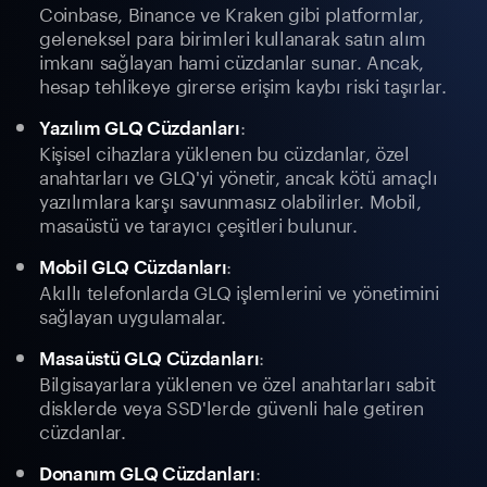
Coinbase, Binance ve Kraken gibi platformlar,
geleneksel para birimleri kullanarak satın alım
imkanı sağlayan hami cüzdanlar sunar. Ancak,
hesap tehlikeye girerse erişim kaybı riski taşırlar.
:
Yazılım GLQ Cüzdanları
Kişisel cihazlara yüklenen bu cüzdanlar, özel
anahtarları ve GLQ'yi yönetir, ancak kötü amaçlı
yazılımlara karşı savunmasız olabilirler. Mobil,
masaüstü ve tarayıcı çeşitleri bulunur.
:
Mobil GLQ Cüzdanları
Akıllı telefonlarda GLQ işlemlerini ve yönetimini
sağlayan uygulamalar.
:
Masaüstü GLQ Cüzdanları
Bilgisayarlara yüklenen ve özel anahtarları sabit
disklerde veya SSD'lerde güvenli hale getiren
cüzdanlar.
:
Donanım GLQ Cüzdanları