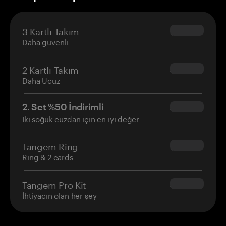
3 Kartlı Takım
$69.90
Daha güvenli
2 Kartlı Takım
$54.90
Daha Ucuz
2. Set %50 İndirimli
$34.95
İki soğuk cüzdan için en iyi değer
Tangem Ring
$160.00
Ring & 2 cards
Tangem Pro Kit
$180.00
İhtiyacın olan her şey