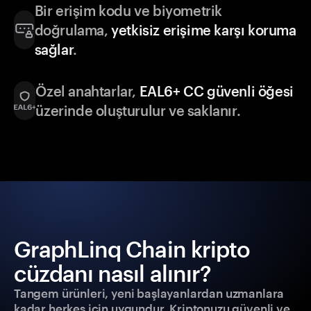
Bir erişim kodu ve biyometrik
doğrulama,
yetkisiz erişime karşı koruma
sağlar
.
Özel anahtarlar,
EAL6+ CC güvenli öğesi
üzerinde oluşturulur ve saklanır.
GraphLinq Chain kripto
cüzdanı nasıl alınır?
Tangem ürünleri, yeni başlayanlardan uzmanlara
kadar herkes için uygundur. Kriptonuzu güvenli ve