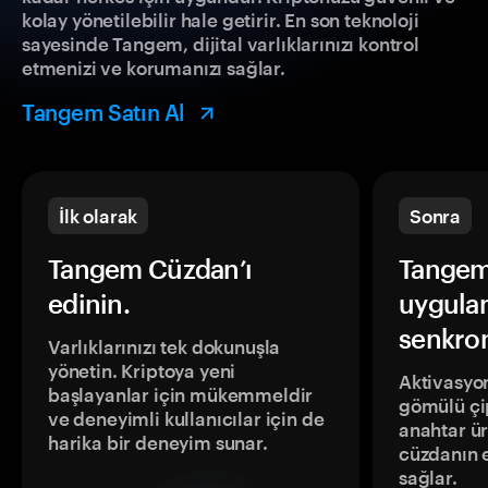
kolay yönetilebilir hale getirir. En son teknoloji
sayesinde Tangem, dijital varlıklarınızı kontrol
etmenizi ve korumanızı sağlar.
Tangem Satın Al
İlk olarak
Sonra
Tangem Cüzdan’ı
Tangem
edinin.
uygula
senkron
Varlıklarınızı tek dokunuşla
yönetin. Kriptoya yeni
Aktivasyon
başlayanlar için mükemmeldir
gömülü çip
ve deneyimli kullanıcılar için de
anahtar ür
harika bir deneyim sunar.
cüzdanın 
sağlar.