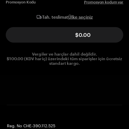
Promosyon Kodu
Promosyon kodum var
Ülke seçiniz
Tah. teslimat
$0.00
Vergiler ve harçlar dahil değildir.
$100.00 (KDV hariç) üzerindeki tüm siparişler için ücretsiz
standart kargo.
Reg. No CHE-390.112.525