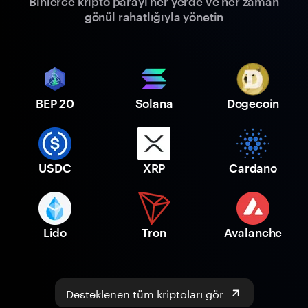
Binlerce kripto parayı her yerde ve her zaman
gönül rahatlığıyla yönetin
BEP 20
Solana
Dogecoin
USDC
XRP
Cardano
Lido
Tron
Avalanche
Desteklenen tüm kriptoları gör