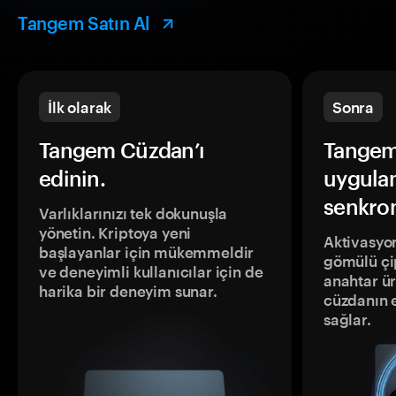
Tangem Satın Al
İlk olarak
Sonra
Tangem Cüzdan’ı
Tangem
edinin.
uygula
senkron
Varlıklarınızı tek dokunuşla
yönetin. Kriptoya yeni
Aktivasyon
başlayanlar için mükemmeldir
gömülü çip
ve deneyimli kullanıcılar için de
anahtar ür
harika bir deneyim sunar.
cüzdanın 
sağlar.