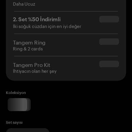
Daha Ucuz
2. Set %50 İndirimli
$34.95
İki soğuk cüzdan için en iyi değer
Tangem Ring
$160.00
Ring & 2 cards
Tangem Pro Kit
$180.00
İhtiyacın olan her şey
Koleksiyon
Set sayısı