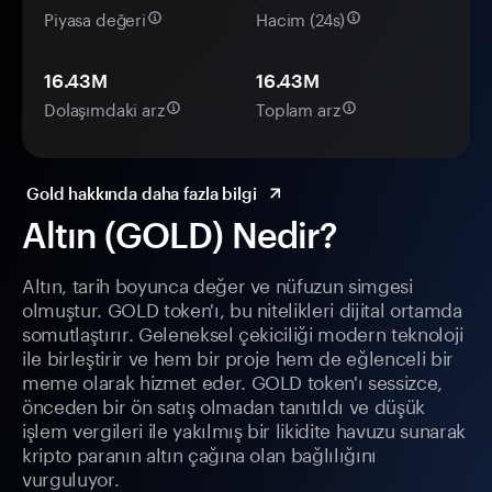
Piyasa değeri
Hacim (24s)
16.43M
16.43M
Dolaşımdaki arz
Toplam arz
Gold hakkında daha fazla bilgi
Altın (GOLD) Nedir?
Altın, tarih boyunca değer ve nüfuzun simgesi
olmuştur. GOLD token'ı, bu nitelikleri dijital ortamda
somutlaştırır. Geleneksel çekiciliği modern teknoloji
ile birleştirir ve hem bir proje hem de eğlenceli bir
meme olarak hizmet eder. GOLD token'ı sessizce,
önceden bir ön satış olmadan tanıtıldı ve düşük
işlem vergileri ile yakılmış bir likidite havuzu sunarak
kripto paranın altın çağına olan bağlılığını
vurguluyor.