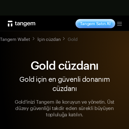
Şimdi alışveriş yap
Tangem Satın Al
Tog
Tangem Wallet
İçin cüzdan
Gold
Gold cüzdanı
Gold için en güvenli donanım
cüzdanı
Gold'inizi Tangem ile koruyun ve yönetin. Üst
düzey güvenliği takdir eden sürekli büyüyen
topluluğa katılın.