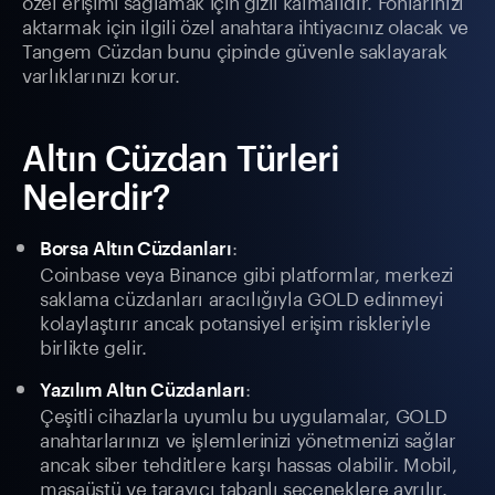
özel erişimi sağlamak için gizli kalmalıdır. Fonlarınızı
aktarmak için ilgili özel anahtara ihtiyacınız olacak ve
Tangem Cüzdan bunu çipinde güvenle saklayarak
varlıklarınızı korur.
Altın Cüzdan Türleri
Nelerdir?
:
Borsa Altın Cüzdanları
Coinbase veya Binance gibi platformlar, merkezi
saklama cüzdanları aracılığıyla GOLD edinmeyi
kolaylaştırır ancak potansiyel erişim riskleriyle
birlikte gelir.
:
Yazılım Altın Cüzdanları
Çeşitli cihazlarla uyumlu bu uygulamalar, GOLD
anahtarlarınızı ve işlemlerinizi yönetmenizi sağlar
ancak siber tehditlere karşı hassas olabilir. Mobil,
masaüstü ve tarayıcı tabanlı seçeneklere ayrılır.