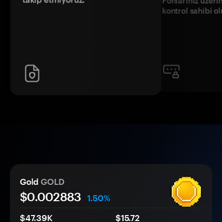
Fonlarınız üzeri
kontrol sahibi o
Gold
GOLD
$0.
00
2883
1.50%
$47.39K
$15.72