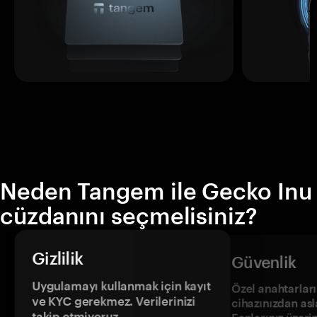
Neden Tangem ile Gecko Inu
cüzdanını seçmelisiniz?
Gizlilik
Güvenlik
Uygulamayı kullanmak için kayıt
Özel anahtarların
ve KYC gerekmez. Verilerinizi
cihazınızdan asl
takip etmiyoruz.