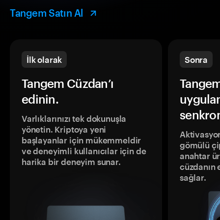
Tangem Satın Al
İlk olarak
Sonra
Tangem Cüzdan’ı
Tangem
edinin.
uygula
senkron
Varlıklarınızı tek dokunuşla
yönetin. Kriptoya yeni
Aktivasyon
başlayanlar için mükemmeldir
gömülü çip
ve deneyimli kullanıcılar için de
anahtar ür
harika bir deneyim sunar.
cüzdanın 
sağlar.