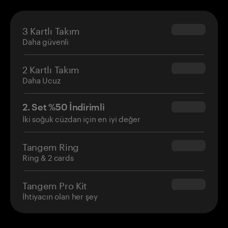
3 Kartlı Takım
$69.90
Daha güvenli
2 Kartlı Takım
$54.90
Daha Ucuz
2. Set %50 İndirimli
$34.95
İki soğuk cüzdan için en iyi değer
Tangem Ring
$160.00
Ring & 2 cards
Tangem Pro Kit
$180.00
İhtiyacın olan her şey