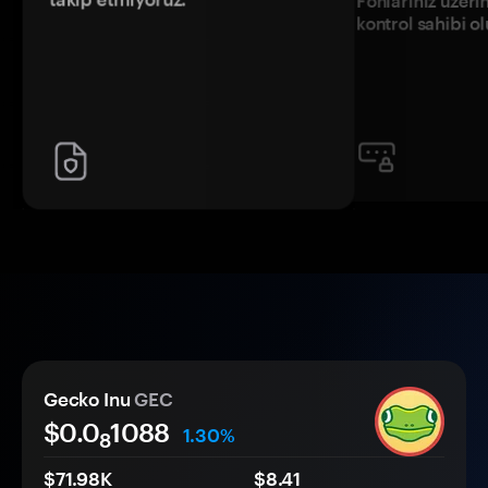
Fonlarınız üzeri
kontrol sahibi o
Gecko Inu
GEC
$0.0
1088
1.30%
8
$71.98K
$8.41