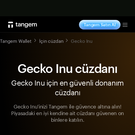
Şimdi alışveriş yap
Tangem Satın Al
Tog
Tangem Wallet
İçin cüzdan
Gecko Inu
Gecko Inu cüzdanı
Gecko Inu için en güvenli donanım
cüzdanı
Gecko Inu'inizi Tangem ile güvence altına alın!
Piyasadaki en iyi kendine ait cüzdanı güvenen on
binlere katılın.