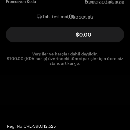
Promosyon Kodu
Promosyon kodum var
Ülke seçiniz
Tah. teslimat
$0.00
Vergiler ve harçlar dahil değildir.
$100.00 (KDV hariç) üzerindeki tüm siparişler için ücretsiz
standart kargo.
Reg. No CHE-390.112.525