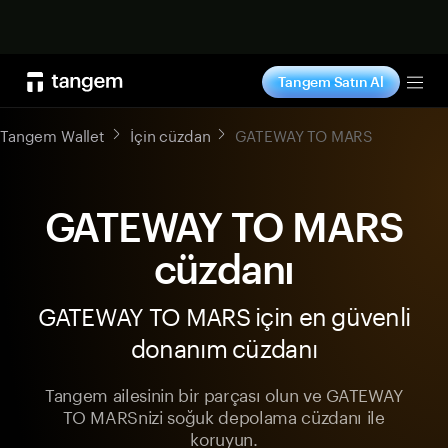
Şimdi alışveriş yap
Tangem Satın Al
Tog
Tangem Wallet
İçin cüzdan
GATEWAY TO MARS
GATEWAY TO MARS
cüzdanı
GATEWAY TO MARS için en güvenli
donanım cüzdanı
Tangem ailesinin bir parçası olun ve GATEWAY
TO MARSnizi soğuk depolama cüzdanı ile
koruyun.