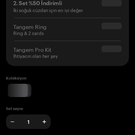
2. Set %50 İndirimli
$34.95
İki soğuk cüzdan için en iyi değer
Tangem Ring
$160.00
Ring & 2 cards
Tangem Pro Kit
$180.00
İhtiyacın olan her şey
Koleksiyon
Set sayısı