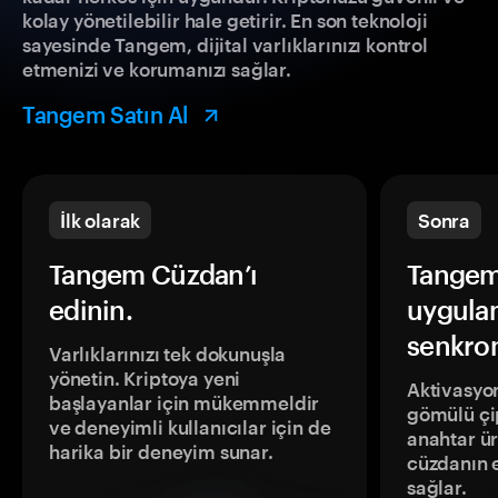
kolay yönetilebilir hale getirir. En son teknoloji
sayesinde Tangem, dijital varlıklarınızı kontrol
etmenizi ve korumanızı sağlar.
Tangem Satın Al
İlk olarak
Sonra
Tangem Cüzdan’ı
Tangem
edinin.
uygula
senkron
Varlıklarınızı tek dokunuşla
yönetin. Kriptoya yeni
Aktivasyon
başlayanlar için mükemmeldir
gömülü çip
ve deneyimli kullanıcılar için de
anahtar ür
harika bir deneyim sunar.
cüzdanın 
sağlar.