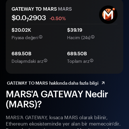
GATEWAY TO MARS
MARS
$0.0
2903
-0.50%
7
$20.02K
$39.19
Piyasa değeri
Hacim (24s)
689.50B
689.50B
Dolaşımdaki arz
Toplam arz
GATEWAY TO MARS hakkında daha fazla bilgi
MARS'A GATEWAY Nedir
(MARS)?
MARS'A GATEWAY, kısaca MARS olarak bilinir,
Ethereum ekosisteminde yer alan bir memecoin'dir.