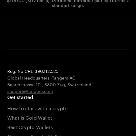
$100.00 (KDV hariç) üzerindeki tüm siparişler için ücretsiz
standart kargo.
Reg. No CHE-390.112.525
Global Headquarters, Tangem AG
Baarerstrasse 10
,
6300 Zug
,
Switzerland
support@tangem.com
Get started
How to start with a crypto
What is Cold Wallet
Best Crypto Wallets
Compare Crypto Wallets