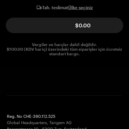
Ülke seçiniz
Tah. teslimat
$0.00
Vergiler ve harçlar dahil değildir.
$100.00 (KDV hariç) üzerindeki tüm siparişler için ücretsiz
standart kargo.
Reg. No CHE-390.112.525
Global Headquarters, Tangem AG
Baarerstrasse 10
,
6300 Zug
,
Switzerland