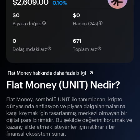
$2,609.00
0.10%
$0
$0
Piyasa değeri
Hacim (24s)
0
671
Dolaşımdaki arz
Toplam arz
Flat Money hakkında daha fazla bilgi
Flat Money (UNIT) Nedir?
Flat Money, sembolü UNIT ile tanımlanan, kripto
dünyasında enflasyon ve piyasa dalgalanmalarına
karşı koymak için tasarlanmış merkezi olmayan bir
dijital para birimidir. Bu şekilde değerini korumak ve
kazanç elde etmek isteyenler için istikrarlı bir
finansal ekosistem sunar.