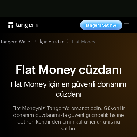
Şimdi alışveriş yap
Tangem Satın Al
Tog
Tangem Wallet
İçin cüzdan
Flat Money
Flat Money cüzdanı
Flat Money için en güvenli donanım
cüzdanı
Flat Moneynizi Tangem'e emanet edin. Güvenilir
donanım cüzdanımızla güvenliği öncelik haline
getiren kendinden emin kullanıcılar arasına
katılın.