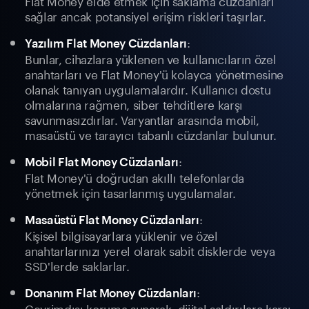
Flat Money elde etmek için saklama cüzdanları
sağlar ancak potansiyel erişim riskleri taşırlar.
:
Yazılım Flat Money Cüzdanları
Bunlar, cihazlara yüklenen ve kullanıcıların özel
anahtarları ve Flat Money'ü kolayca yönetmesine
olanak tanıyan uygulamalardır. Kullanıcı dostu
olmalarına rağmen, siber tehditlere karşı
savunmasızdırlar. Varyantlar arasında mobil,
masaüstü ve tarayıcı tabanlı cüzdanlar bulunur.
:
Mobil Flat Money Cüzdanları
Flat Money'ü doğrudan akıllı telefonlarda
yönetmek için tasarlanmış uygulamalar.
:
Masaüstü Flat Money Cüzdanları
Kişisel bilgisayarlara yüklenir ve özel
anahtarlarınızı yerel olarak sabit disklerde veya
SSD'lerde saklarlar.
:
Donanım Flat Money Cüzdanları
Çevrimdışı koruma sunarak, dijital saldırılara karşı