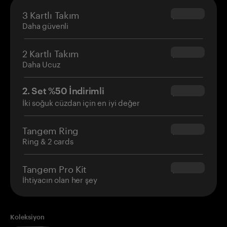
3 Kartlı Takım
$69.90
Daha güvenli
2 Kartlı Takım
$54.90
Daha Ucuz
2. Set %50 İndirimli
$34.95
İki soğuk cüzdan için en iyi değer
Tangem Ring
$160.00
Ring & 2 cards
Tangem Pro Kit
$180.00
İhtiyacın olan her şey
Koleksiyon