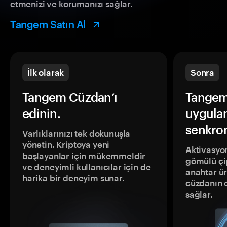
etmenizi ve korumanızı sağlar.
Tangem Satın Al
İlk olarak
Sonra
Tangem Cüzdan’ı
Tangem
edinin.
uygula
senkron
Varlıklarınızı tek dokunuşla
yönetin. Kriptoya yeni
Aktivasyon
başlayanlar için mükemmeldir
gömülü çip
ve deneyimli kullanıcılar için de
anahtar ür
harika bir deneyim sunar.
cüzdanın 
sağlar.