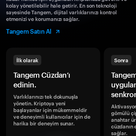
kolay yönetilebilir hale getirir. En son teknoloji
sayesinde Tangem, dijital varlıklarınızı kontrol
etmenizi ve korumanızı sağlar.
Tangem Satın Al
İlk olarak
Sonra
Tangem Cüzdan’ı
Tangem
edinin.
uygula
senkron
Varlıklarınızı tek dokunuşla
yönetin. Kriptoya yeni
Aktivasyon
başlayanlar için mükemmeldir
gömülü çip
ve deneyimli kullanıcılar için de
anahtar ür
harika bir deneyim sunar.
cüzdanın 
sağlar.