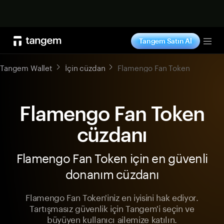
Şimdi alışveriş yap
Tangem Satın Al
Tog
Tangem Wallet
İçin cüzdan
Flamengo Fan Token
Flamengo Fan Token
cüzdanı
Flamengo Fan Token için en güvenli
donanım cüzdanı
Flamengo Fan Token'iniz en iyisini hak ediyor.
Tartışmasız güvenlik için Tangem'i seçin ve
büyüyen kullanıcı ailemize katılın.