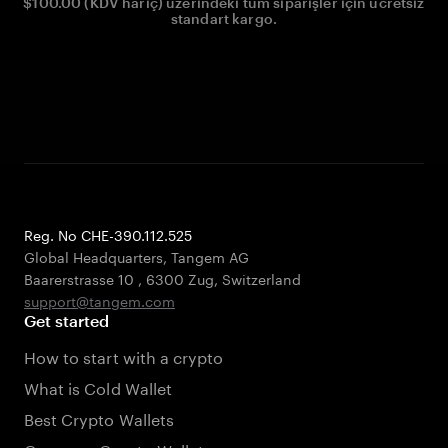
$100.00 (KDV hariç) üzerindeki tüm siparişler için ücretsiz
standart kargo.
Reg. No CHE-390.112.525
Global Headquarters, Tangem AG
Baarerstrasse 10
,
6300 Zug
,
Switzerland
support@tangem.com
Get started
How to start with a crypto
What is Cold Wallet
Best Crypto Wallets