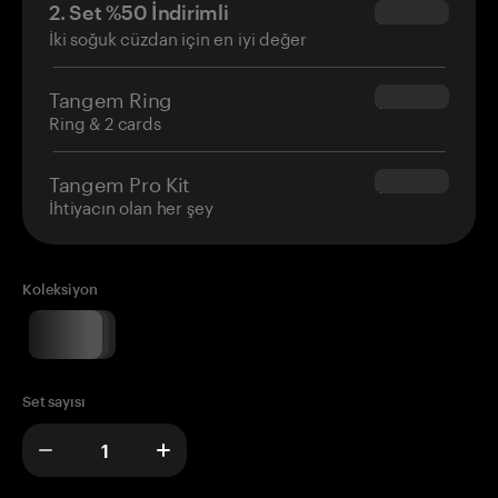
2. Set %50 İndirimli
$34.95
İki soğuk cüzdan için en iyi değer
Tangem Ring
$160.00
Ring & 2 cards
Tangem Pro Kit
$180.00
İhtiyacın olan her şey
Koleksiyon
Set sayısı