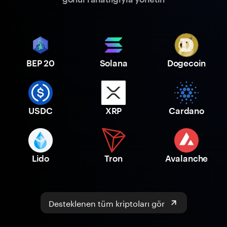
BEP 20
Solana
Dogecoin
USDC
XRP
Cardano
Lido
Tron
Avalanche
Desteklenen tüm kriptoları gör