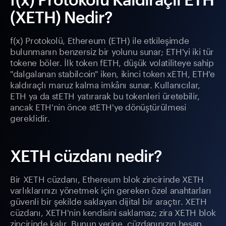
(XETH) Nedir?
f(x) Protokolü, Ethereum (ETH) ile etkileşimde
bulunmanın benzersiz bir yolunu sunar; ETH'yi iki tür
tokene böler. İlk token fETH, düşük volatiliteye sahip
"dalgalanan stabilcoin" iken, ikinci token xETH, ETH'e
kaldıraçlı maruz kalma imkânı sunar. Kullanıcılar,
ETH ya da stETH yatırarak bu tokenleri üretebilir,
ancak ETH'nin önce stETH'ye dönüştürülmesi
gereklidir.
XETH cüzdanı nedir?
Bir XETH cüzdanı, Ethereum blok zincirinde XETH
varlıklarınızı yönetmek için gereken özel anahtarları
güvenli bir şekilde saklayan dijital bir araçtır. XETH
cüzdanı, XETH'nin kendisini saklamaz; zira XETH blok
zincirinde kalır. Bunun yerine, cüzdanınızın hesap