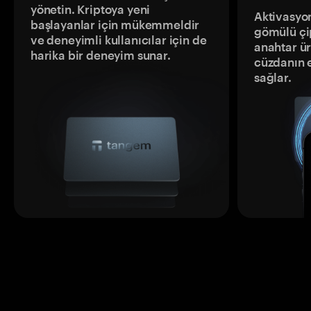
yönetin. Kriptoya yeni
Aktivasyon
başlayanlar için mükemmeldir
gömülü çip
ve deneyimli kullanıcılar için de
anahtar ür
harika bir deneyim sunar.
cüzdanın 
sağlar.