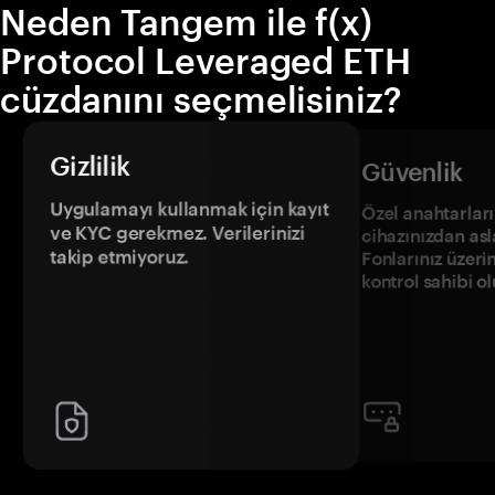
Neden Tangem ile f(x)
Protocol Leveraged ETH
cüzdanını seçmelisiniz?
Gizlilik
Güvenlik
Uygulamayı kullanmak için kayıt
Özel anahtarların
ve KYC gerekmez. Verilerinizi
cihazınızdan asl
takip etmiyoruz.
Fonlarınız üzeri
kontrol sahibi o