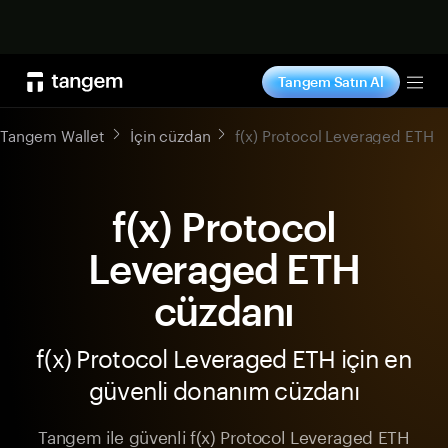
Şimdi alışveriş yap
Tangem Satın Al
Tog
Tangem Wallet
İçin cüzdan
f(x) Protocol Leveraged ETH
f(x) Protocol
Leveraged ETH
cüzdanı
f(x) Protocol Leveraged ETH için en
güvenli donanım cüzdanı
Tangem ile güvenli f(x) Protocol Leveraged ETH