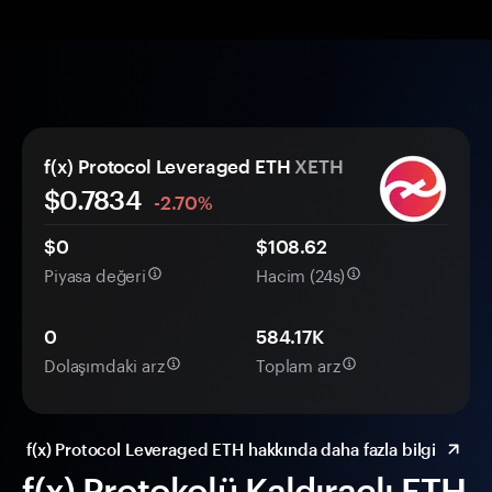
f(x) Protocol Leveraged ETH
XETH
$
0.7834
-2.70%
$0
$108.62
Piyasa değeri
Hacim (24s)
0
584.17K
Dolaşımdaki arz
Toplam arz
f(x) Protocol Leveraged ETH hakkında daha fazla bilgi
f(x) Protokolü Kaldıraçlı ETH