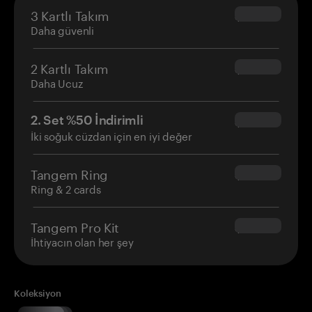
3 Kartlı Takım
$69.90
Daha güvenli
2 Kartlı Takım
$54.90
Daha Ucuz
2. Set %50 İndirimli
$34.95
İki soğuk cüzdan için en iyi değer
Tangem Ring
$160.00
Ring & 2 cards
Tangem Pro Kit
$180.00
İhtiyacın olan her şey
Koleksiyon