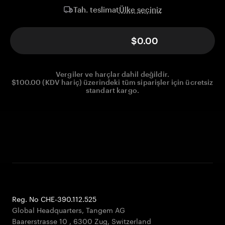
Ülke seçiniz
Tah. teslimat
$0.00
Vergiler ve harçlar dahil değildir.
$100.00 (KDV hariç) üzerindeki tüm siparişler için ücretsiz
standart kargo.
Reg. No CHE-390.112.525
Global Headquarters, Tangem AG
Baarerstrasse 10
,
6300 Zug
,
Switzerland