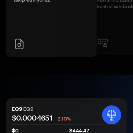
Fonlarınız üzeri
kontrol sahibi o
EQ9
EQ9
$0.
000
4651
-2.10%
$0
$444.47