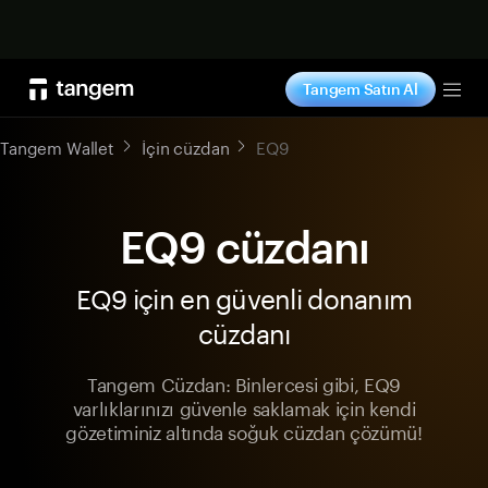
Şimdi alışveriş yap
Tangem Satın Al
Tog
Tangem Wallet
İçin cüzdan
EQ9
EQ9 cüzdanı
EQ9 için en güvenli donanım
cüzdanı
Tangem Cüzdan: Binlercesi gibi, EQ9
varlıklarınızı güvenle saklamak için kendi
gözetiminiz altında soğuk cüzdan çözümü!