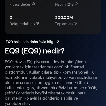
Piyasa değeri
Hacim (24s)
0
200.00M
Dolaşımdaki arz
Toplam arz
EQ9 hakkında daha fazla bilgi
EQ9 (EQ9) nedir?
EQ9, döviz (FX) piyasasını devrim niteliğinde
yenilemek için tasarlanmış öncü bir finansal
platformdur. Kullanıcılara, tipik konvansiyonel FX
hizmetlerinin yüksek maliyetleri ve verimsizliklerini
ele alan sorunsuz bir uygulama sunar. EQ9 ile
kullanıcılar, gerçek zamanlı döviz kurları ve düşük,
şeffaf ücretlerin keyfini çıkararak çeşitli para
birimlerini kolaylıkla gönderip alabilir ve
yönetebilirler.