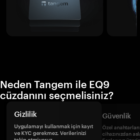
Neden Tangem ile EQ9
cüzdanını seçmelisiniz?
Gizlilik
Güvenlik
Uygulamayı kullanmak için kayıt
Özel anahtarların
ve KYC gerekmez. Verilerinizi
cihazınızdan asl
takip etmiyoruz.