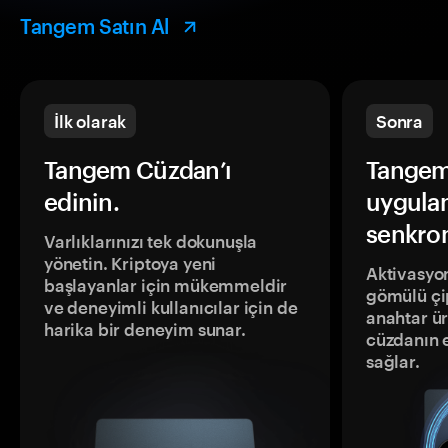
Tangem Satın Al
İlk olarak
Sonra
Tangem Cüzdan’ı
Tangem
edinin.
uygula
senkron
Varlıklarınızı tek dokunuşla
yönetin. Kriptoya yeni
Aktivasyon
başlayanlar için mükemmeldir
gömülü çip
ve deneyimli kullanıcılar için de
anahtar ür
harika bir deneyim sunar.
cüzdanın 
sağlar.