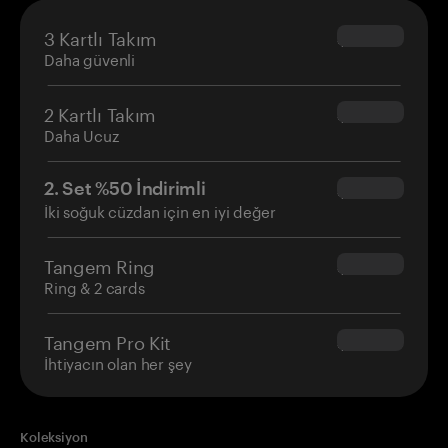
3 Kartlı Takım
$69.90
Daha güvenli
2 Kartlı Takım
$54.90
Daha Ucuz
2. Set %50 İndirimli
$34.95
İki soğuk cüzdan için en iyi değer
Tangem Ring
$160.00
Ring & 2 cards
Tangem Pro Kit
$180.00
İhtiyacın olan her şey
Koleksiyon