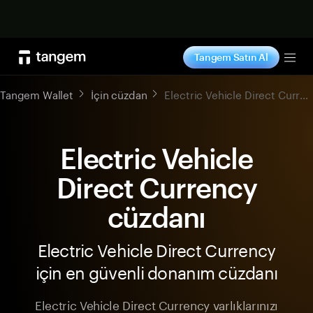
Şimdi alışveriş yap
Tangem Satın Al
Tog
Tangem Wallet
İçin cüzdan
Electric Vehicle Direct Currency
Electric Vehicle
Direct Currency
cüzdanı
Electric Vehicle Direct Currency
için en güvenli donanım cüzdanı
Electric Vehicle Direct Currency varlıklarınızı