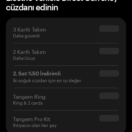
cüzdanı edinin
3 Kartlı Takım
$69.90
Daha güvenli
2 Kartlı Takım
$54.90
Daha Ucuz
2. Set %50 İndirimli
$34.95
İki soğuk cüzdan için en iyi değer
Tangem Ring
$160.00
Ring & 2 cards
Tangem Pro Kit
$180.00
İhtiyacın olan her şey