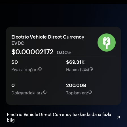
Electric Vehicle Direct Currency
EVDC
$0.
0000
2172
0.00%
$0
$69.31K
Piyasa değeri
Hacim (24s)
0
200.00B
Dolaşımdaki arz
Toplam arz
Electric Vehicle Direct Currency hakkında daha fazla
bilgi