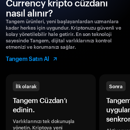
Currency kripto cüzdanı
nasıl alınır?
Tangem ürünleri, yeni başlayanlardan uzmanlara
kadar herkes için uygundur. Kriptonuzu güvenli ve
kolay yönetilebilir hale getirir. En son teknoloji
sayesinde Tangem, dijital varlıklarınızı kontrol
etmenizi ve korumanızı sağlar.
Tangem Satın Al
İlk olarak
Sonra
Tangem Cüzdan’ı
Tangem
edinin.
uygula
senkron
Varlıklarınızı tek dokunuşla
yönetin. Kriptoya yeni