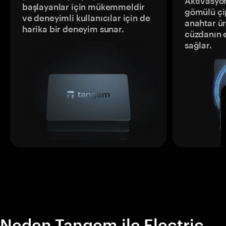
Aktivasyon
başlayanlar için mükemmeldir
gömülü çip
ve deneyimli kullanıcılar için de
anahtar ür
harika bir deneyim sunar.
cüzdanın 
sağlar.
Neden Tangem ile Electric