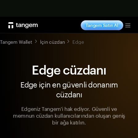
Şimdi alışveriş yap
Tangem Satın Al
Tog
Tangem Wallet
İçin cüzdan
Edge
Edge cüzdanı
Edge için en güvenli donanım
cüzdanı
Edgeniz Tangem'i hak ediyor. Güvenli ve
memnun cüzdan kullanıcılarından oluşan geniş
bir ağa katılın.