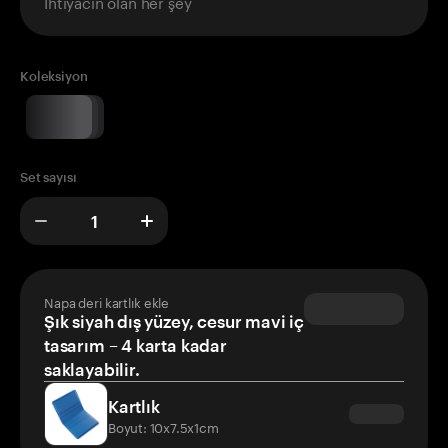
İhtiyacın olan her şey
Koleksiyon
Set sayısı
Napa deri kartlık ekle
Şık siyah dış yüzey, cesur mavi iç
tasarım – 4 karta kadar
saklayabilir.
Kartlık
Boyut: 10x7.5x1cm