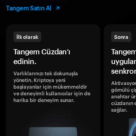
Tangem Satın Al
İlk olarak
Sonra
Tangem Cüzdan’ı
Tangem
edinin.
uygula
senkron
Varlıklarınızı tek dokunuşla
yönetin. Kriptoya yeni
Aktivasyon
başlayanlar için mükemmeldir
gömülü çip
ve deneyimli kullanıcılar için de
anahtar ür
harika bir deneyim sunar.
cüzdanın 
sağlar.