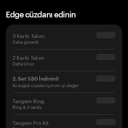
Edge cüzdanı edinin
3 Kartlı Takım
$69.90
Daha güvenli
2 Kartlı Takım
$54.90
Daha Ucuz
2. Set %50 İndirimli
$34.95
İki soğuk cüzdan için en iyi değer
Tangem Ring
$160.00
Ring & 2 cards
Tangem Pro Kit
$180.00