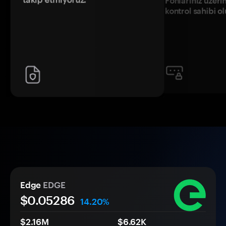
Fonlarınız üzeri
kontrol sahibi o
Edge
EDGE
$0.
0
5286
14.20%
$2.16M
$6.62K