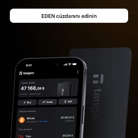
EDEN cüzdanını edinin