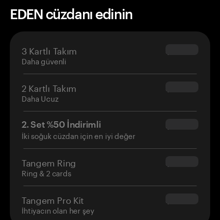
EDEN cüzdanı edinin
3 Kartlı Takım
$69.90
Daha güvenli
2 Kartlı Takım
$54.90
Daha Ucuz
2. Set %50 İndirimli
$34.95
İki soğuk cüzdan için en iyi değer
Tangem Ring
$160.00
Ring & 2 cards
Tangem Pro Kit
$180.00
İhtiyacın olan her şey