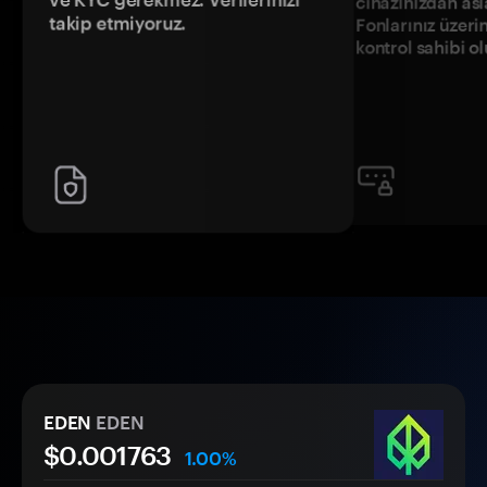
ve KYC gerekmez. Verilerinizi
cihazınızdan asl
takip etmiyoruz.
Fonlarınız üzeri
kontrol sahibi o
EDEN
EDEN
$0.
00
1763
1.00%