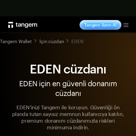
Şimdi alışveriş yap
Tangem Satın Al
Tog
Tangem Wallet
İçin cüzdan
EDEN
EDEN cüzdanı
EDEN için en güvenli donanım
cüzdanı
EDEN'inizi Tangem ile koruyun. Güvenliği ön
planda tutan sayısız memnun kullanıcıya katılın,
premium donanım cüzdanımızla riskleri
minimuma indirin.