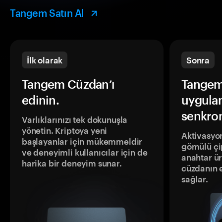
Tangem Satın Al
İlk olarak
Sonra
Tangem Cüzdan’ı
Tangem
edinin.
uygula
senkron
Varlıklarınızı tek dokunuşla
yönetin. Kriptoya yeni
Aktivasyon
başlayanlar için mükemmeldir
gömülü çip
ve deneyimli kullanıcılar için de
anahtar ür
harika bir deneyim sunar.
cüzdanın 
sağlar.