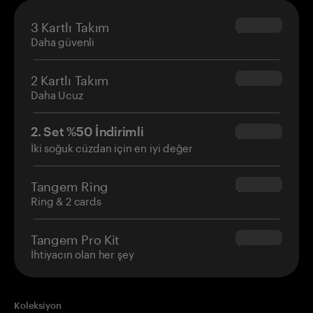
3 Kartlı Takım
$69.90
Daha güvenli
2 Kartlı Takım
$54.90
Daha Ucuz
2. Set %50 İndirimli
$34.95
İki soğuk cüzdan için en iyi değer
Tangem Ring
$160.00
Ring & 2 cards
Tangem Pro Kit
$180.00
İhtiyacın olan her şey
Koleksiyon