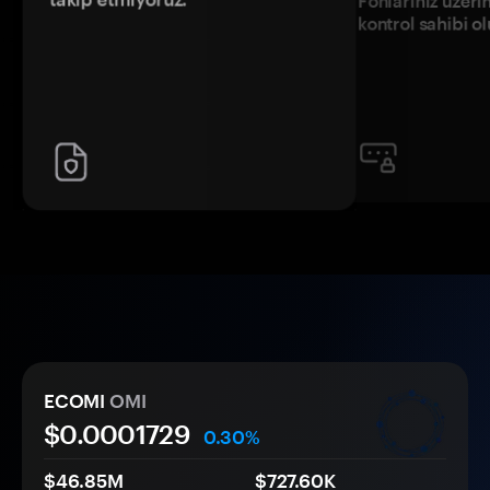
Fonlarınız üzeri
kontrol sahibi o
ECOMI
OMI
$0.
000
1729
0.30%
$46.85M
$727.60K