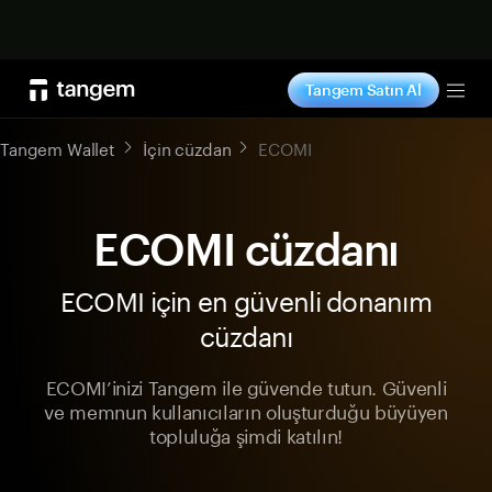
Şimdi alışveriş yap
Tangem Satın Al
Tog
Tangem Wallet
İçin cüzdan
ECOMI
ECOMI cüzdanı
ECOMI için en güvenli donanım
cüzdanı
ECOMI’inizi Tangem ile güvende tutun. Güvenli
ve memnun kullanıcıların oluşturduğu büyüyen
topluluğa şimdi katılın!