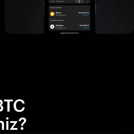
BTC
niz?