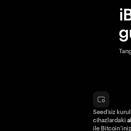
i
g
Tang
Seed’siz kuru
cihazlardaki
a
ile Bitcoin’in