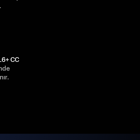
.
L6+ CC
nde
nır.