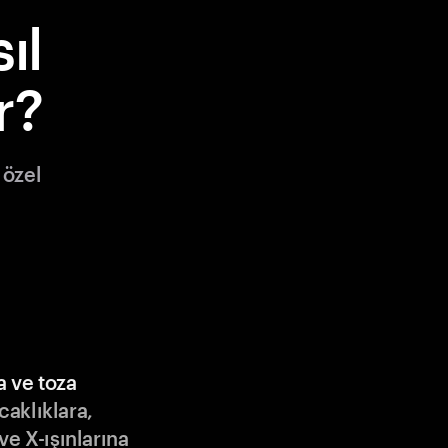
ıl
r?
 özel
a ve toza
ıcaklıklara,
ve X-ışınlarına