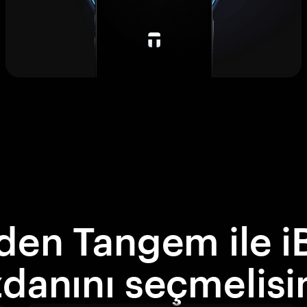
den Tangem ile i
danını seçmelisi