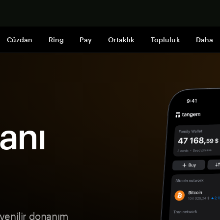
Şimdi alışveri
Cüzdan
Ring
Pay
Ortaklık
Topluluk
Daha
anı
venilir donanım