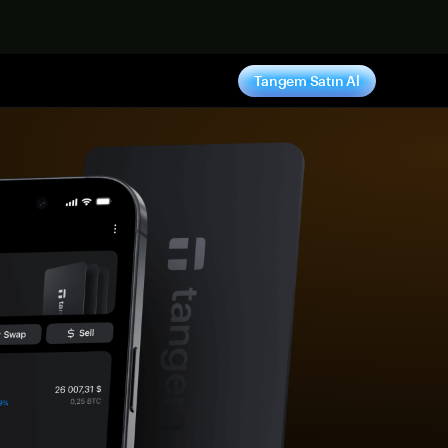
ş yap
Tangem Satın Al