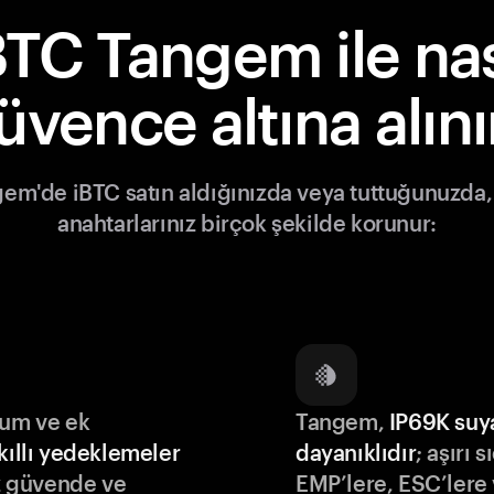
BTC Tangem ile nas
üvence altına alını
em'de iBTC satın aldığınızda veya tuttuğunuzda,
anahtarlarınız birçok şekilde korunur:
lum ve ek
Tangem,
IP69K suy
kıllı yedeklemeler
dayanıklıdır
; aşırı s
iz güvende ve
EMP’lere, ESC’lere 