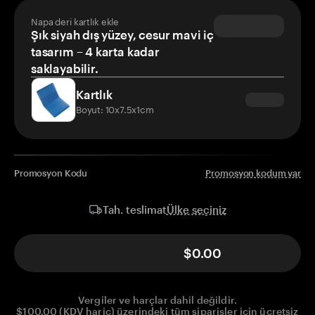
Napa deri kartlık ekle
Şık siyah dış yüzey, cesur mavi iç
tasarım – 4 karta kadar
saklayabilir.
Kartlık
Boyut: 10x7.5x1cm
Promosyon Kodu
Promosyon kodum var
Ülke seçiniz
Tah. teslimat
$0.00
Vergiler ve harçlar dahil değildir.
$100.00 (KDV hariç) üzerindeki tüm siparişler için ücretsiz