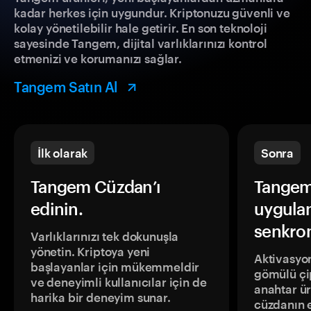
kadar herkes için uygundur. Kriptonuzu güvenli ve
kolay yönetilebilir hale getirir. En son teknoloji
sayesinde Tangem, dijital varlıklarınızı kontrol
etmenizi ve korumanızı sağlar.
Tangem Satın Al
İlk olarak
Sonra
Tangem Cüzdan’ı
Tangem
edinin.
uygula
senkron
Varlıklarınızı tek dokunuşla
yönetin. Kriptoya yeni
Aktivasyon
başlayanlar için mükemmeldir
gömülü çip
ve deneyimli kullanıcılar için de
anahtar ür
harika bir deneyim sunar.
cüzdanın 