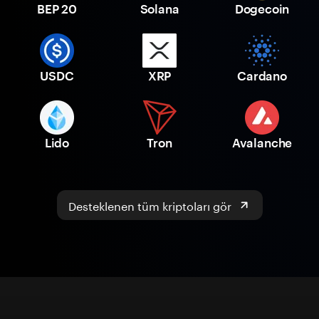
BEP 20
Solana
Dogecoin
USDC
XRP
Cardano
Lido
Tron
Avalanche
Desteklenen tüm kriptoları gör