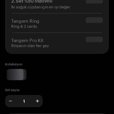
2. Set %50 İndirimli
$34.95
İki soğuk cüzdan için en iyi değer
Tangem Ring
$160.00
Ring & 2 cards
Tangem Pro Kit
$180.00
İhtiyacın olan her şey
Koleksiyon
Set sayısı