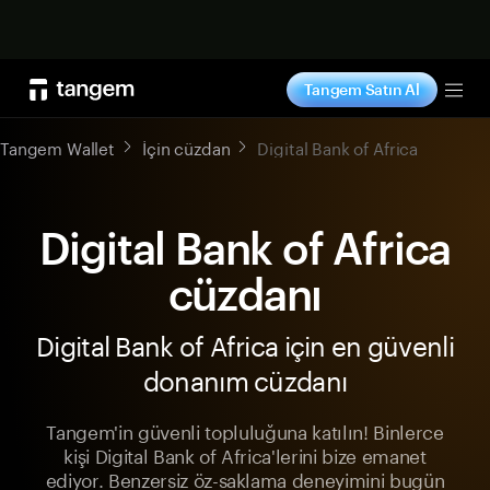
Şimdi alışveriş yap
Tangem Satın Al
Tog
Tangem Wallet
İçin cüzdan
Digital Bank of Africa
Digital Bank of Africa
cüzdanı
Digital Bank of Africa için en güvenli
donanım cüzdanı
Tangem'in güvenli topluluğuna katılın! Binlerce
kişi Digital Bank of Africa'lerini bize emanet
ediyor. Benzersiz öz-saklama deneyimini bugün