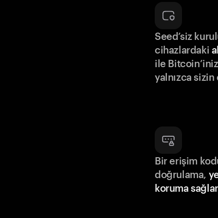
Seed’siz kuru
cihazlardaki
a
ile Bitcoin’in
yalnızca sizin
Bir erişim ko
doğrulama,
ye
koruma sağlar