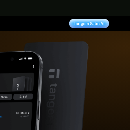
ş yap
Tangem Satın Al