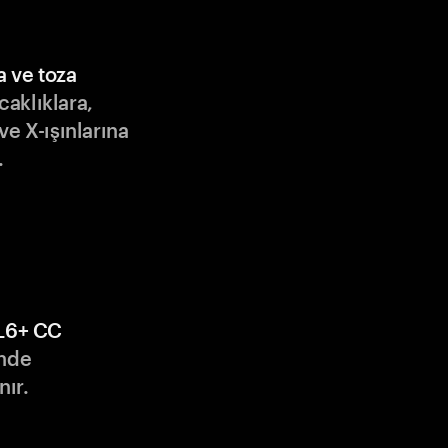
a ve toza
ıcaklıklara,
ve X-ışınlarına
.
L6+ CC
nde
nır.