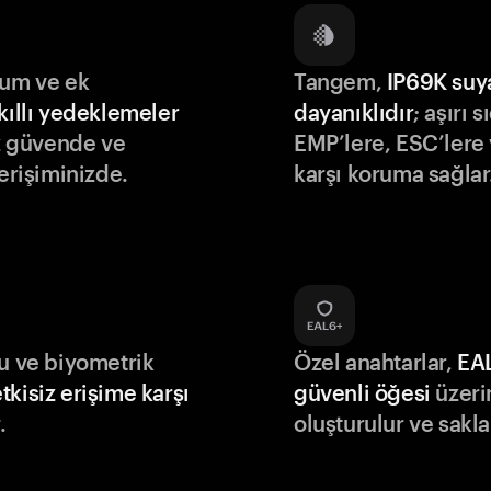
lum ve ek
Tangem,
IP69K suy
kıllı yedeklemeler
dayanıklıdır
; aşırı s
iz güvende ve
EMP’lere, ESC’lere 
 erişiminizde.
karşı koruma sağlar
du ve biyometrik
Özel anahtarlar,
EA
tkisiz erişime karşı
güvenli öğesi
üzeri
.
oluşturulur ve sakla