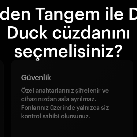
den Tangem ile D
Duck cüzdanını
seçmelisiniz?
Güvenlik
Özel anahtarlarınız şifrelenir ve
cihazınızdan asla ayrılmaz.
Fonlarınız üzerinde yalnızca siz
kontrol sahibi olursunuz.