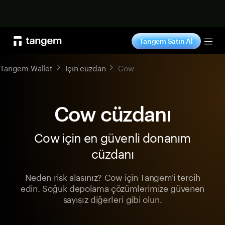
Şimdi alışveriş yap
Tangem Satın Al
Tog
Tangem Wallet
İçin cüzdan
Cow
Cow cüzdanı
Cow için en güvenli donanım
cüzdanı
Neden risk alasınız? Cow için Tangem'i tercih
edin. Soğuk depolama çözümlerimize güvenen
sayısız diğerleri gibi olun.