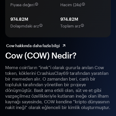
Piyasa değeri
Hacim (24s)
974.82M
974.82M
Dolaşımdaki arz
Toplam arz
Cow hakkında daha fazla bilgi
Cow (COW) Nedir?
Meme coin'ların "inek"i olarak gururla anılan Cow
token, köklerini CrashiusClay69 tarafından yaratılan
bir memeden alır. O zamandan beri, canlı bir
topluluk tarafından yönetilen bir projeye
dönüşmüştür. Basit ama etkili olan, süt ve et gibi
vazgeçilmez özellikleriyle kutlanan ineğe olan ilham
kaynağı sayesinde, COW kendine "kripto dünyasının
nakit ineği" olarak eğlenceli bir kimlik oluşturmuştur.