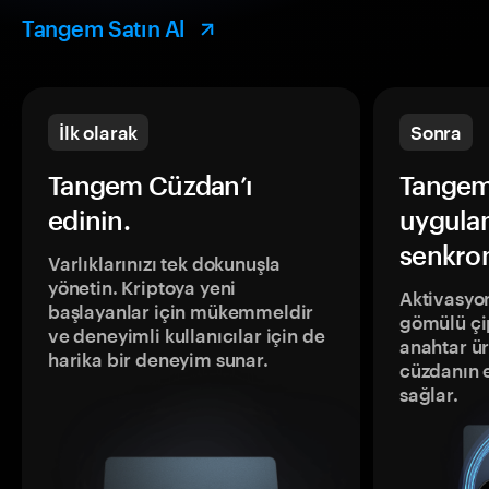
Tangem Satın Al
İlk olarak
Sonra
Tangem Cüzdan’ı
Tangem
edinin.
uygula
senkron
Varlıklarınızı tek dokunuşla
yönetin. Kriptoya yeni
Aktivasyon
başlayanlar için mükemmeldir
gömülü çip
ve deneyimli kullanıcılar için de
anahtar ür
harika bir deneyim sunar.
cüzdanın 
sağlar.