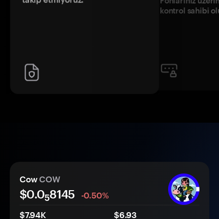
Fonlarınız üzeri
kontrol sahibi o
Cow
COW
$0.0
8145
-0.50%
5
$7.94K
$6.93