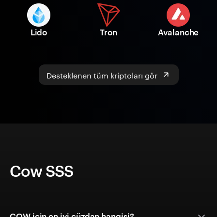
Lido
Tron
Avalanche
Desteklenen tüm kriptoları gör
Cow SSS
COW için en iyi cüzdan hangisi?