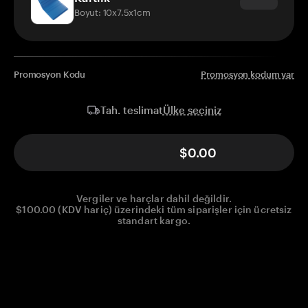
Boyut: 10x7.5x1cm
Promosyon Kodu
Promosyon kodum var
Ülke seçiniz
Tah. teslimat
$0.00
Vergiler ve harçlar dahil değildir.
$100.00 (KDV hariç) üzerindeki tüm siparişler için ücretsiz
standart kargo.