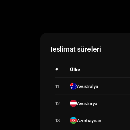
Teslimat süreleri
#
Ülke
11
Avustralya
12
Avusturya
13
Azerbaycan