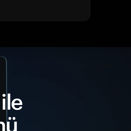
ile
nü