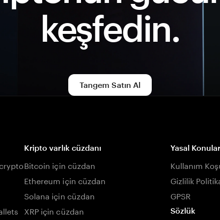
keşfedin.
Tangem Satın Al
Kripto varlık cüzdanı
Yasal Konula
 crypto
Bitcoin için cüzdan
Kullanım Koşu
Ethereum için cüzdan
Gizlilik Politik
Solana için cüzdan
GPSR
llets
XRP için cüzdan
Sözlük