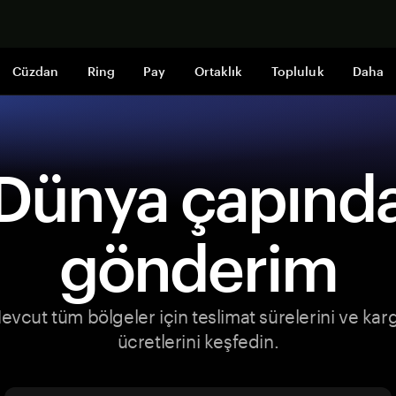
Şimdi alışveri
Cüzdan
Ring
Pay
Ortaklık
Topluluk
Daha
Dünya çapınd
gönderim
evcut tüm bölgeler için teslimat sürelerini ve kar
ücretlerini keşfedin.