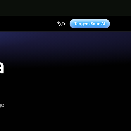
ş yap
Tr
Tangem Satın Al
a
go