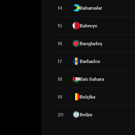
14
Bahamalar
15
Bahreyn
16
Bangladeş
17
Barbados
18
Batı Sahara
19
Belçika
20
Belize