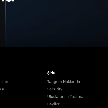
r
Şirket
lları
Tangem Hakkında
ası
Security
Uluslararası Teslimat
Bayiler