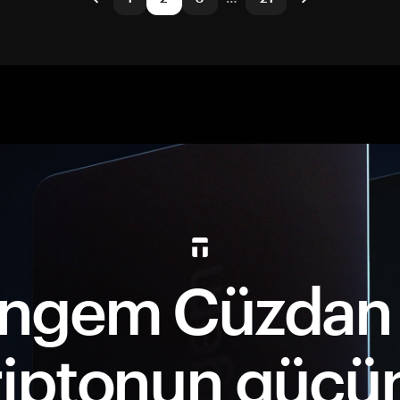
ngem Cüzdan 
riptonun gücü