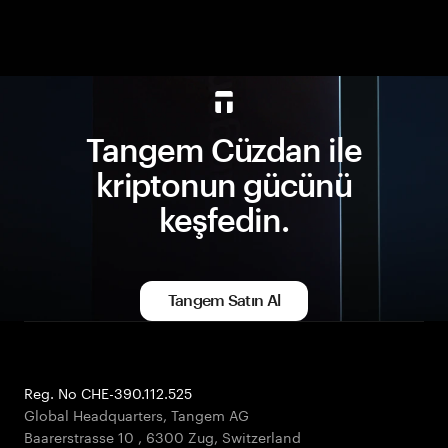
Tangem Cüzdan ile
kriptonun gücünü
keşfedin.
Tangem Satın Al
Reg. No CHE-390.112.525
Global Headquarters, Tangem AG
Baarerstrasse 10
,
6300 Zug
,
Switzerland