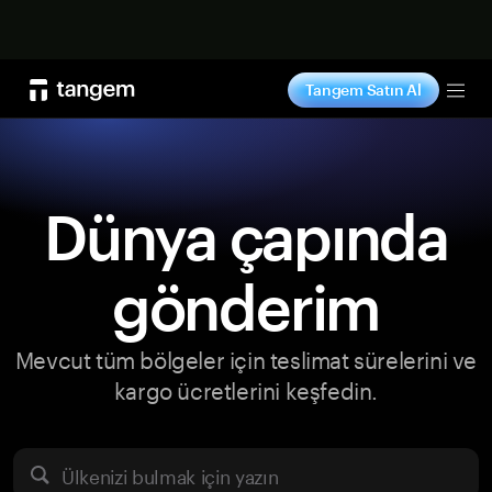
Şimdi alışveriş yap
Tangem Satın Al
Tog
Dünya çapında
gönderim
Mevcut tüm bölgeler için teslimat sürelerini ve
kargo ücretlerini keşfedin.
Ülkenizi bulmak için yazın