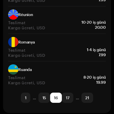
Réunion
Teslimat
10-20 iş günü
Kargo ücreti, USD
20.00
Romanya
Teslimat
1-4 iş günü
Kargo ücreti, USD
7.99
Ruanda
Teslimat
8-20 iş günü
Kargo ücreti, USD
19.99
1
…
15
16
17
…
21