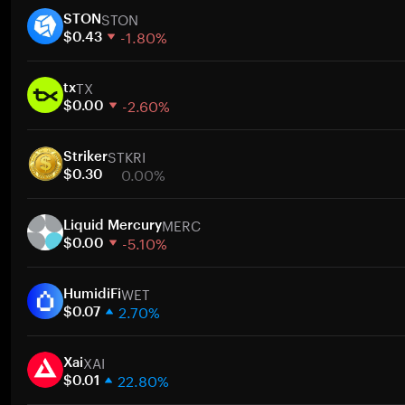
STON
STON
-1.80%
$0.43
1 hafta
TX
30 gün
tx
-2.60%
Piyasa değeri
$0.00
1 hafta
STKRI
30 gün
Striker
0.00%
Piyasa değeri
$0.30
1 hafta
MERC
30 gün
Liquid Mercury
-5.10%
Piyasa değeri
$0.00
1 hafta
WET
30 gün
HumidiFi
2.70%
Piyasa değeri
$0.07
1 hafta
XAI
30 gün
Xai
22.80%
Piyasa değeri
$0.01