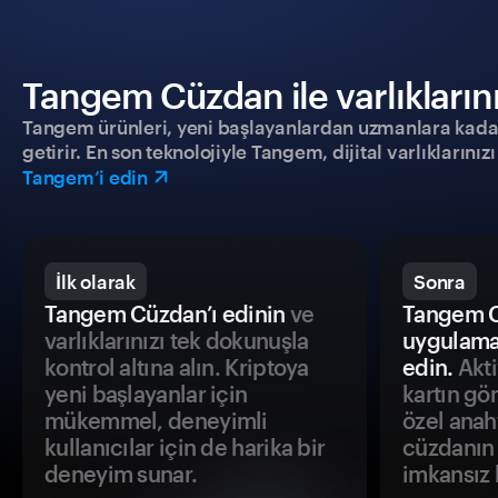
Tangem Cüzdan ile varlıklarınız
Tangem ürünleri, yeni başlayanlardan uzmanlara kadar h
getirir. En son teknolojiyle Tangem, dijital varlıklarını
Tangem’i edin
İlk olarak
Sonra
Tangem Cüzdan’ı edinin
ve
Tangem C
varlıklarınızı tek dokunuşla
uygulama
kontrol altına alın. Kriptoya
edin.
Akti
yeni başlayanlar için
kartın gö
mükemmel, deneyimli
özel anah
kullanıcılar için de harika bir
cüzdanın 
deneyim sunar.
imkansız h