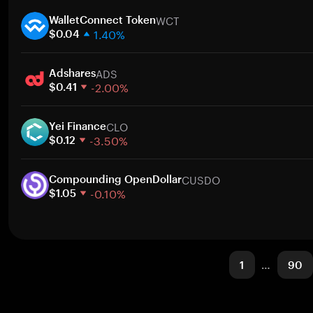
1 hafta
WCT
30 gün
WalletConnect Token
1.40%
Piyasa değeri
$0.04
1 hafta
ADS
30 gün
Adshares
-2.00%
Piyasa değeri
$0.41
1 hafta
CLO
30 gün
Yei Finance
-3.50%
Piyasa değeri
$0.12
1 hafta
CUSDO
30 gün
Compounding OpenDollar
-0.10%
Piyasa değeri
$1.05
1 hafta
30 gün
Piyasa değeri
1
…
90