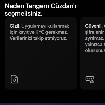
Neden Tangem Cüzdan'ı
seçmelisiniz.
Gizli.
Uygulamayı kullanmak
Güvenli.
Ö
için kayıt ve KYC gerekmez.
şifrelenir
Verilerinizi takip etmiyoruz.
ayrılmaz.
yalnızca s
olursunuz