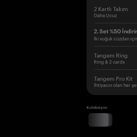
2 Kartlı Takım
Daha Ucuz
2. Set %50 İndiri
İki soğuk cüzdan içi
Tangem Ring
Ring & 2 cards
Tangem Pro Kit
İhtiyacın olan her şe
Koleksiyon