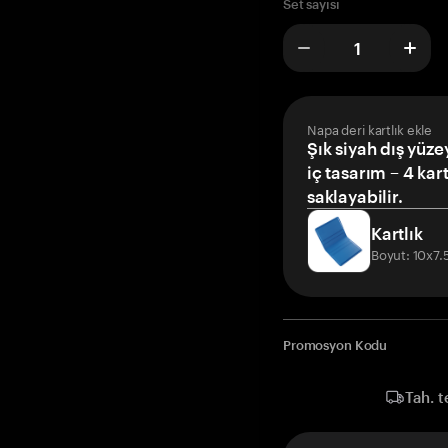
Set sayısı
Napa deri kartlık ekle
Şık siyah dış yüze
iç tasarım – 4 kar
saklayabilir.
Kartlık
Boyut: 10x7
Promosyon Kodu
Tah. t