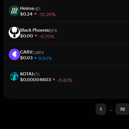
1 hafta
HEI
30 gün
Heima
-31.20%
Piyasa değeri
$0.24
1 hafta
BPX
30 gün
Black Phoenix
-0.70%
Piyasa değeri
$0.00
1 hafta
CARV
30 gün
CARV
9.50%
Piyasa değeri
$0.03
1 hafta
KTI
30 gün
KOTAI
-0.40%
Piyasa değeri
$0.00004603
1 hafta
30 gün
Piyasa değeri
1
…
79