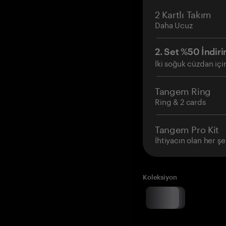
2 Kartlı Takım
Daha Ucuz
2. Set %50 İndiri
İki soğuk cüzdan içi
Tangem Ring
Ring & 2 cards
Tangem Pro Kit
İhtiyacın olan her şe
Koleksiyon