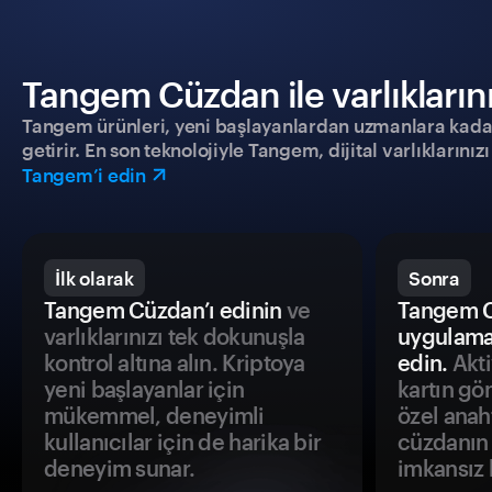
Tangem Cüzdan ile varlıklarınız
Tangem ürünleri, yeni başlayanlardan uzmanlara kadar h
getirir. En son teknolojiyle Tangem, dijital varlıklarını
Tangem’i edin
İlk olarak
Sonra
Tangem Cüzdan’ı edinin
ve
Tangem C
varlıklarınızı tek dokunuşla
uygulama
kontrol altına alın. Kriptoya
edin.
Akti
yeni başlayanlar için
kartın gö
mükemmel, deneyimli
özel anah
kullanıcılar için de harika bir
cüzdanın 
deneyim sunar.
imkansız h