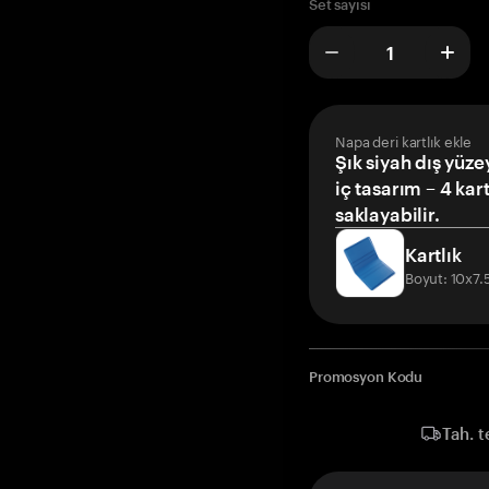
Set sayısı
Napa deri kartlık ekle
Şık siyah dış yüze
iç tasarım – 4 kar
saklayabilir.
Kartlık
Boyut: 10x7
Promosyon Kodu
Tah. t