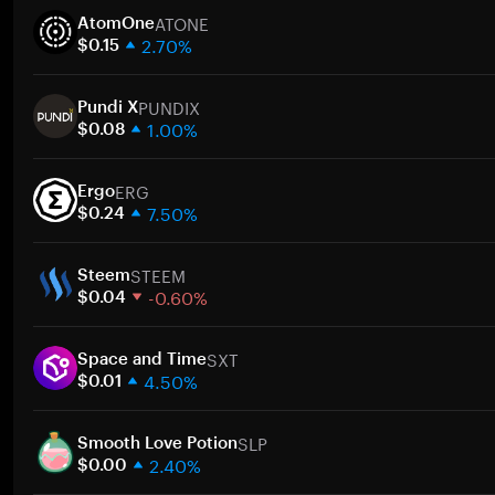
ATONE
AtomOne
2.70%
$0.15
1 hafta
PUNDIX
30 gün
Pundi X
1.00%
Piyasa değeri
$0.08
1 hafta
ERG
30 gün
Ergo
7.50%
Piyasa değeri
$0.24
1 hafta
STEEM
30 gün
Steem
-0.60%
Piyasa değeri
$0.04
1 hafta
SXT
30 gün
Space and Time
4.50%
Piyasa değeri
$0.01
1 hafta
SLP
30 gün
Smooth Love Potion
2.40%
Piyasa değeri
$0.00