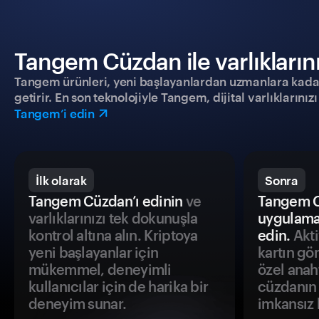
Tangem Cüzdan ile varlıklarınız
Tangem ürünleri, yeni başlayanlardan uzmanlara kadar h
getirir. En son teknolojiyle Tangem, dijital varlıklarını
Tangem’i edin
İlk olarak
Sonra
Tangem Cüzdan’ı edinin
ve
Tangem C
varlıklarınızı tek dokunuşla
uygulama
kontrol altına alın. Kriptoya
edin.
Akti
yeni başlayanlar için
kartın gö
mükemmel, deneyimli
özel anah
kullanıcılar için de harika bir
cüzdanın 
deneyim sunar.
imkansız h