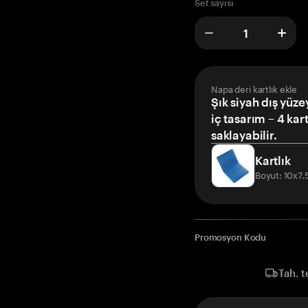
Set sayısı
Napa deri kartlık ekle
Şık siyah dış yüze
iç tasarım – 4 kar
saklayabilir.
Kartlık
Boyut: 10x7
Promosyon Kodu
Tah. t