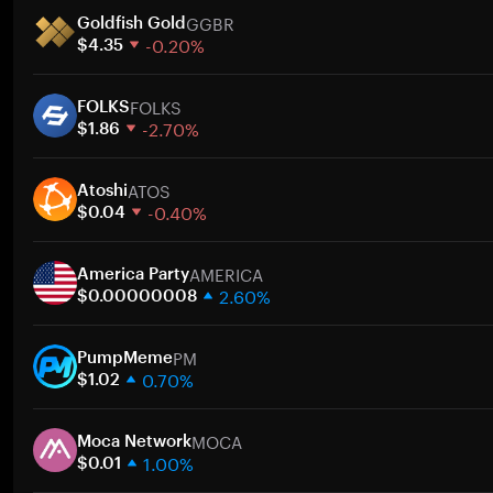
GGBR
Goldfish Gold
-0.20%
$4.35
1 hafta
FOLKS
30 gün
FOLKS
-2.70%
Piyasa değeri
$1.86
1 hafta
ATOS
30 gün
Atoshi
-0.40%
Piyasa değeri
$0.04
1 hafta
AMERICA
30 gün
America Party
2.60%
Piyasa değeri
$0.00000008
1 hafta
PM
30 gün
PumpMeme
0.70%
Piyasa değeri
$1.02
1 hafta
MOCA
30 gün
Moca Network
1.00%
Piyasa değeri
$0.01