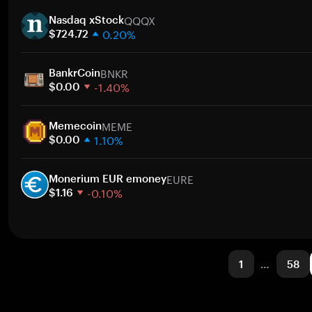
1 hafta
QQQX
30 gün
Nasdaq xStock
0.20%
Piyasa değeri
$724.72
1 hafta
BNKR
30 gün
BankrCoin
-1.40%
Piyasa değeri
$0.00
1 hafta
MEME
30 gün
Memecoin
1.10%
Piyasa değeri
$0.00
1 hafta
EURE
30 gün
Monerium EUR emoney
-0.10%
Piyasa değeri
$1.16
1 hafta
30 gün
Piyasa değeri
1
…
58