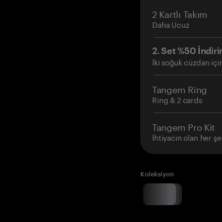
2 Kartlı Takım
Daha Ucuz
2. Set %50 İndiri
İki soğuk cüzdan içi
Tangem Ring
Ring & 2 cards
Tangem Pro Kit
İhtiyacın olan her şe
Koleksiyon