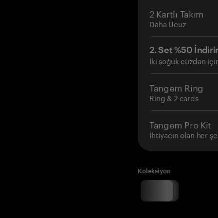
2 Kartlı Takım
Daha Ucuz
2. Set %50 İndiri
İki soğuk cüzdan içi
Tangem Ring
Ring & 2 cards
Tangem Pro Kit
İhtiyacın olan her şe
Koleksiyon