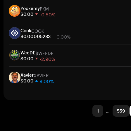
1 hafta
PKM
30 gün
Pockemy
-0.50%
Piyasa değeri
$0.00
1 hafta
COOK
30 gün
Cook
0.00%
Piyasa değeri
$0.00005283
1 hafta
$WEEDE
30 gün
WeeDE
-2.90%
Piyasa değeri
$0.00
1 hafta
XAVIER
30 gün
Xavier
8.00%
Piyasa değeri
$0.00
1 hafta
30 gün
Piyasa değeri
1
…
559