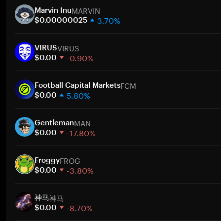
MARVIN
Marvin Inu
3.70%
$0.00000025
1 hafta
VIRUS
30 gün
VIRUS
-0.90%
Piyasa değeri
$0.00
1 hafta
FCM
30 gün
Football Capital Markets
5.80%
Piyasa değeri
$0.00
1 hafta
MAN
30 gün
Gentleman
-17.80%
Piyasa değeri
$0.00
1 hafta
FROG
30 gün
Froggy
-3.80%
Piyasa değeri
$0.00
1 hafta
神马
30 gün
神马
-8.70%
Piyasa değeri
$0.00