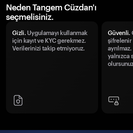
Neden Tangem Cüzdan'ı
seçmelisiniz.
Gizli.
Uygulamayı kullanmak
Güvenli.
Ö
için kayıt ve KYC gerekmez.
şifrelenir
Verilerinizi takip etmiyoruz.
ayrılmaz.
yalnızca s
olursunuz