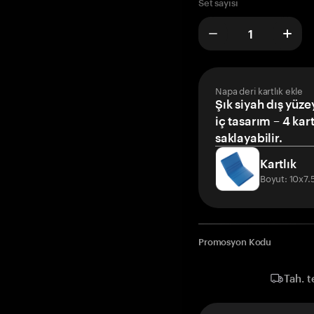
Set sayısı
Napa deri kartlık ekle
Şık siyah dış yüze
iç tasarım – 4 kar
saklayabilir.
Kartlık
Boyut: 10x7
Promosyon Kodu
Tah. t