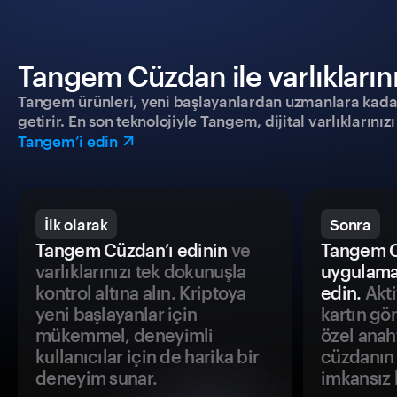
Tangem Cüzdan ile varlıklarınız
Tangem ürünleri, yeni başlayanlardan uzmanlara kadar h
getirir. En son teknolojiyle Tangem, dijital varlıklarını
Tangem’i edin
İlk olarak
Sonra
Tangem Cüzdan’ı edinin
ve
Tangem C
varlıklarınızı tek dokunuşla
uygulama
kontrol altına alın. Kriptoya
edin.
Akti
yeni başlayanlar için
kartın gö
mükemmel, deneyimli
özel anah
kullanıcılar için de harika bir
cüzdanın 
deneyim sunar.
imkansız h