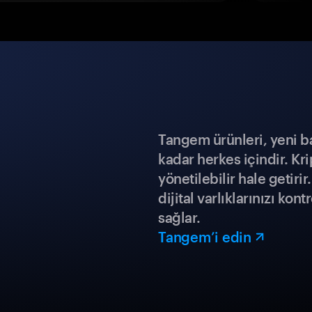
Tangem ürünleri, yeni b
kadar herkes içindir. Kr
yönetilebilir hale getiri
dijital varlıklarınızı ko
sağlar.
Tangem’i edin