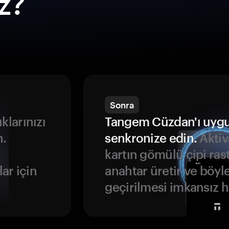
ız?
Sonra
ıklarınızı
Tangem Cüzdan'ı uyg
n.
senkronize edin.
Aktiv
kartın gömülü çipi rast
ar için
anahtar üretir ve böyl
geçirilmesi imkansız ha