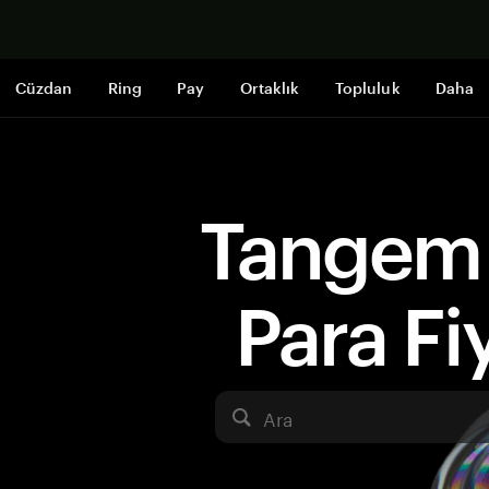
Şimdi alışveri
Cüzdan
Ring
Pay
Ortaklık
Topluluk
Daha
Tangem 
Para Fiy
Ara