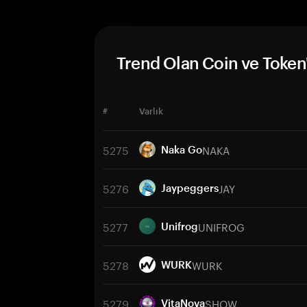
Trend Olan Coin ve Token'
#
Varlık
5275
NAKA
Naka Go
5276
JAY
Jaypeggers
5277
UNIFROG
Unifrog
5278
WURK
WURK
5279
SHOW
VitaNova