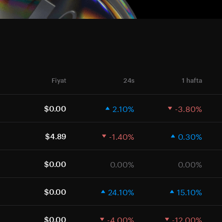
Fiyat
24s
1 hafta
2.10%
-3.80%
$0.00
-1.40%
0.30%
$4.89
0.00%
0.00%
$0.00
24.10%
15.10%
$0.00
-4.00%
-12.00%
$0.00