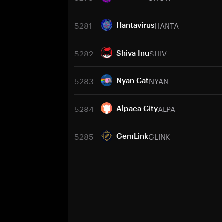
5281
HANTA
Hantavirus
5282
SHIV
Shiva Inu
5283
NYAN
Nyan Cat
5284
ALPA
Alpaca City
5285
GLINK
GemLink