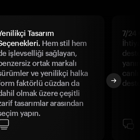
Yenilikçi Tasarım
7/24 
Seçenekleri.
Hem stil hem
İhtiya
de işlevselliği sağlayan,
deste
benzersiz ortak markalı
yanın
sürümler ve yenilikçi halka
canlı
form faktörlü cüzdan da
deste
dahil olmak üzere çeşitli
zarif tasarımlar arasından
seçim yapın.