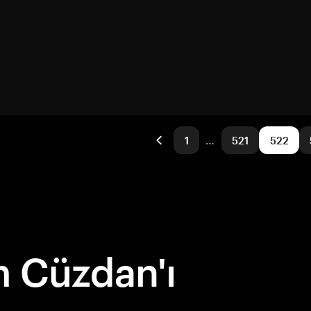
1
…
521
522
 Cüzdan'ı