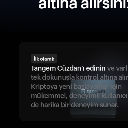
altına alırsın
İlk olarak
Tangem Cüzdan’ı edinin
ve varl
tek dokunuşla kontrol altına alı
Kriptoya yeni başlayanlar için
mükemmel, deneyimli kullanıcıl
de harika bir deneyim sunar.