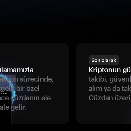
Son olarak
ulamamızla
Kriptonun gü
asyon sürecinde,
takibi, güven
gele bir özel
alım ya da ta
ece cüzdanın ele
Cüzdan üzeri
le gelir.