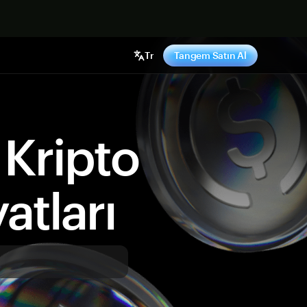
ş yap
Tr
Tangem Satın Al
Kripto
atları