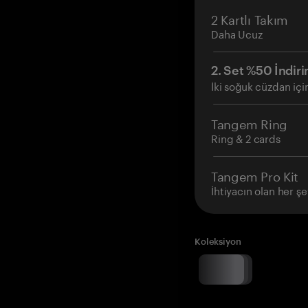
2 Kartlı Takım
Daha Ucuz
2. Set %50 İndiri
İki soğuk cüzdan içi
Tangem Ring
Ring & 2 cards
Tangem Pro Kit
İhtiyacın olan her şe
Koleksiyon