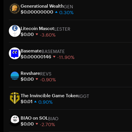
GEN
Generational Wealth
0.30%
$0.00000000
1 hafta
LESTER
30 gün
Litecoin Mascot
-3.60%
Piyasa değeri
$0.00
1 hafta
BASEMATE
30 gün
Basemate
-11.90%
Piyasa değeri
$0.00000146
1 hafta
REVS
30 gün
Revshare
-0.90%
Piyasa değeri
$0.00
1 hafta
IGGT
30 gün
The Invincible Game Token
0.90%
Piyasa değeri
$0.01
1 hafta
BIAO
30 gün
BIAO on SOL
-2.70%
Piyasa değeri
$0.00