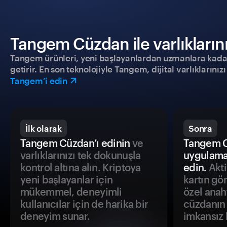
Tangem Cüzdan ile varlıklarınız
Tangem ürünleri, yeni başlayanlardan uzmanlara kadar h
getirir. En son teknolojiyle Tangem, dijital varlıklarını
Tangem’i edin
İlk olarak
Sonra
Tangem Cüzdan’ı edinin
ve
Tangem C
varlıklarınızı tek dokunuşla
uygulama
kontrol altına alın. Kriptoya
edin.
Akti
yeni başlayanlar için
kartın gö
mükemmel, deneyimli
özel anah
kullanıcılar için de harika bir
cüzdanın 
deneyim sunar.
imkansız h