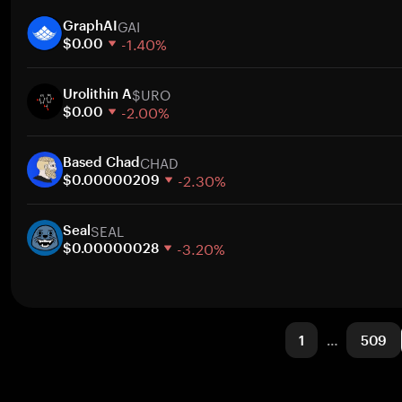
1 hafta
GAI
30 gün
GraphAI
-1.40%
Piyasa değeri
$0.00
1 hafta
$URO
30 gün
Urolithin A
-2.00%
Piyasa değeri
$0.00
1 hafta
CHAD
30 gün
Based Chad
-2.30%
Piyasa değeri
$0.00000209
1 hafta
SEAL
30 gün
Seal
-3.20%
Piyasa değeri
$0.00000028
1 hafta
30 gün
Piyasa değeri
1
…
509