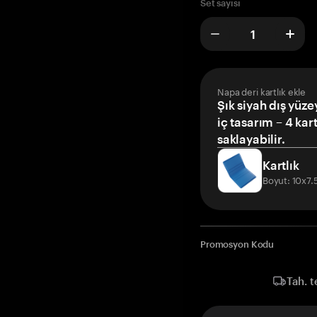
Set sayısı
Napa deri kartlık ekle
Şık siyah dış yüze
iç tasarım – 4 kar
saklayabilir.
Kartlık
Boyut: 10x7
Promosyon Kodu
Tah. t