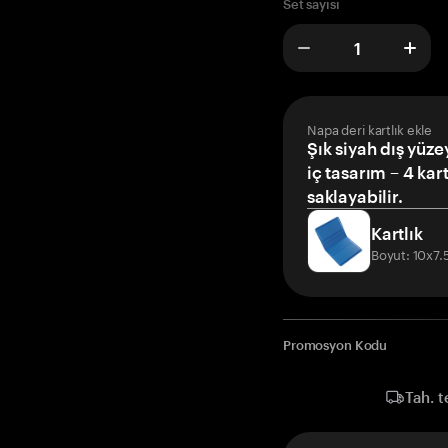
Set sayısı
Napa deri kartlık ekle
Şık siyah dış yüze
iç tasarım – 4 kar
saklayabilir.
Kartlık
Boyut: 10x7
Promosyon Kodu
Tah. t