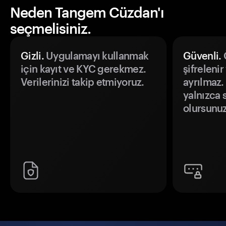
Neden Tangem Cüzdan'ı
seçmelisiniz.
Gizli.
Uygulamayı kullanmak
Güvenli.
Ö
için kayıt ve KYC gerekmez.
şifrelenir
Verilerinizi takip etmiyoruz.
ayrılmaz.
yalnızca s
olursunuz