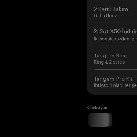
2 Kartlı Takım
Daha Ucuz
2. Set %50 İndiri
İki soğuk cüzdan içi
Tangem Ring
Ring & 2 cards
Tangem Pro Kit
İhtiyacın olan her şe
Koleksiyon