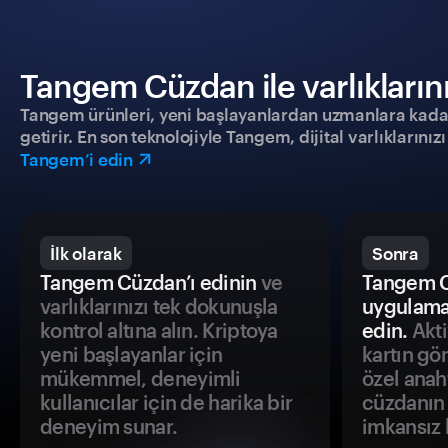
Tangem Cüzdan ile varlıklarınız
Tangem ürünleri, yeni başlayanlardan uzmanlara kadar h
getirir. En son teknolojiyle Tangem, dijital varlıklarını
Tangem’i edin
İlk olarak
Sonra
Tangem Cüzdan’ı edinin
ve
Tangem C
varlıklarınızı tek dokunuşla
uygulama
kontrol altına alın. Kriptoya
edin.
Akti
yeni başlayanlar için
kartın gö
mükemmel, deneyimli
özel anah
kullanıcılar için de harika bir
cüzdanın 
deneyim sunar.
imkansız h