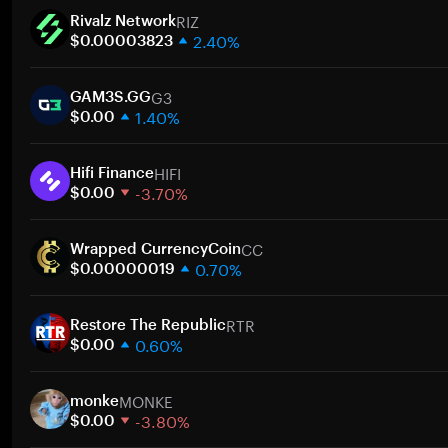
RIZ
Rivalz Network
2.40%
$0.00003823
1 hafta
G3
30 gün
GAM3S.GG
1.40%
Piyasa değeri
$0.00
1 hafta
HIFI
30 gün
Hifi Finance
-3.70%
Piyasa değeri
$0.00
1 hafta
CC
30 gün
Wrapped CurrencyCoin
0.70%
Piyasa değeri
$0.00000019
1 hafta
RTR
30 gün
Restore The Republic
0.60%
Piyasa değeri
$0.00
1 hafta
MONKE
30 gün
monke
-3.80%
Piyasa değeri
$0.00