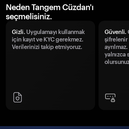
Neden Tangem Cüzdan'ı
seçmelisiniz.
Gizli.
Uygulamayı kullanmak
Güvenli.
Ö
için kayıt ve KYC gerekmez.
şifrelenir
Verilerinizi takip etmiyoruz.
ayrılmaz.
yalnızca s
olursunuz