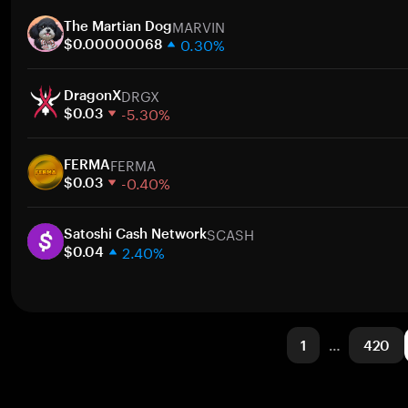
1 hafta
MARVIN
30 gün
The Martian Dog
0.30%
Piyasa değeri
$0.00000068
1 hafta
DRGX
30 gün
DragonX
-5.30%
Piyasa değeri
$0.03
1 hafta
FERMA
30 gün
FERMA
-0.40%
Piyasa değeri
$0.03
1 hafta
SCASH
30 gün
Satoshi Cash Network
2.40%
Piyasa değeri
$0.04
1 hafta
30 gün
Piyasa değeri
1
…
420