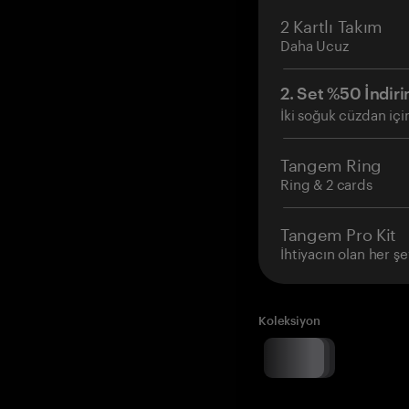
2 Kartlı Takım
Daha Ucuz
2. Set %50 İndiri
İki soğuk cüzdan içi
Tangem Ring
Ring & 2 cards
Tangem Pro Kit
İhtiyacın olan her şe
Koleksiyon