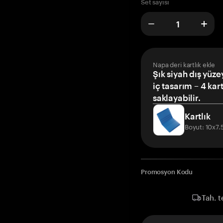
Set sayısı
Napa deri kartlık ekle
Şık siyah dış yüze
iç tasarım – 4 kar
saklayabilir.
Kartlık
Boyut: 10x7
Promosyon Kodu
Tah. t