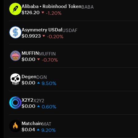
BABA
Alibaba • Robinhood Token
-1.20%
$126.20
1 hafta
USDAF
30 gün
Asymmetry USDaf
-0.20%
Piyasa değeri
$0.9923
1 hafta
MUFFIN
30 gün
MUFFIN
-0.70%
Piyasa değeri
$0.00
1 hafta
DGN
30 gün
Degen
9.50%
Piyasa değeri
$0.00
1 hafta
X2Y2
30 gün
X2Y2
0.60%
Piyasa değeri
$0.00
1 hafta
MAT
30 gün
Matchain
9.20%
Piyasa değeri
$0.04