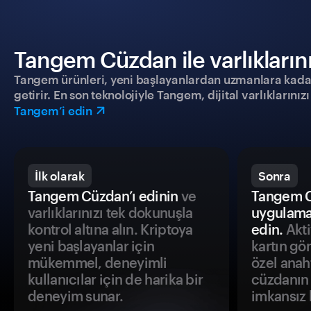
Tangem Cüzdan ile varlıklarınız
Tangem ürünleri, yeni başlayanlardan uzmanlara kadar h
getirir. En son teknolojiyle Tangem, dijital varlıklarını
Tangem’i edin
İlk olarak
Sonra
Tangem Cüzdan’ı edinin
ve
Tangem C
varlıklarınızı tek dokunuşla
uygulama
kontrol altına alın. Kriptoya
edin.
Akti
yeni başlayanlar için
kartın gö
mükemmel, deneyimli
özel anah
kullanıcılar için de harika bir
cüzdanın 
deneyim sunar.
imkansız h