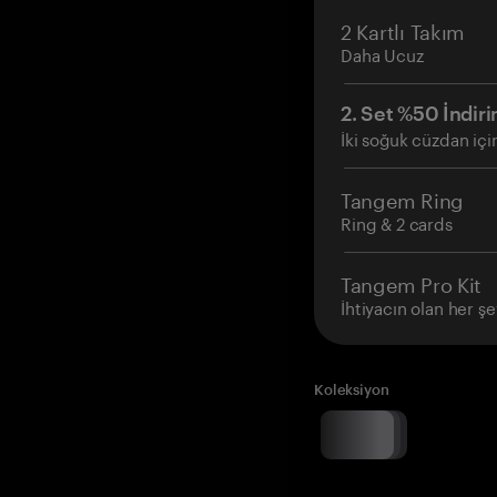
2 Kartlı Takım
Daha Ucuz
2. Set %50 İndiri
İki soğuk cüzdan içi
Tangem Ring
Ring & 2 cards
Tangem Pro Kit
İhtiyacın olan her şe
Koleksiyon