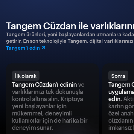
Tangem Cüzdan ile varlıklarınız
Tangem ürünleri, yeni başlayanlardan uzmanlara kadar h
getirir. En son teknolojiyle Tangem, dijital varlıklarını
Tangem’i edin
İlk olarak
Sonra
Tangem Cüzdan’ı edinin
ve
Tangem C
varlıklarınızı tek dokunuşla
uygulama
kontrol altına alın. Kriptoya
edin.
Akti
yeni başlayanlar için
kartın gö
mükemmel, deneyimli
özel anah
kullanıcılar için de harika bir
cüzdanın 
deneyim sunar.
imkansız h