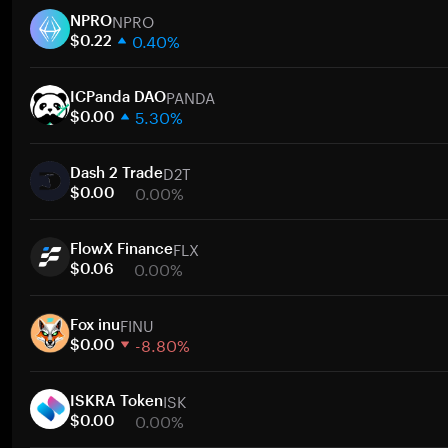
NPRO
NPRO
0.40%
$0.22
1 hafta
PANDA
30 gün
ICPanda DAO
5.30%
Piyasa değeri
$0.00
1 hafta
D2T
30 gün
Dash 2 Trade
0.00%
Piyasa değeri
$0.00
1 hafta
FLX
30 gün
FlowX Finance
0.00%
Piyasa değeri
$0.06
1 hafta
FINU
30 gün
Fox inu
-8.80%
Piyasa değeri
$0.00
1 hafta
ISK
30 gün
ISKRA Token
0.00%
Piyasa değeri
$0.00