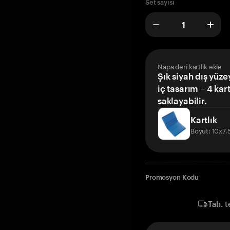
Set sayısı
Napa deri kartlık ekle
Şık siyah dış yüze
iç tasarım – 4 kar
saklayabilir.
Kartlık
Boyut: 10x7
Promosyon Kodu
Tah. t