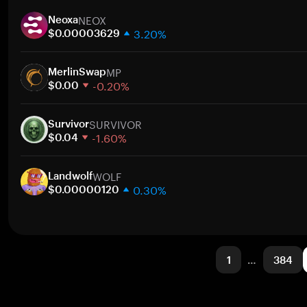
1 hafta
NEOX
30 gün
Neoxa
3.20%
Piyasa değeri
$0.00003629
1 hafta
MP
30 gün
MerlinSwap
-0.20%
Piyasa değeri
$0.00
1 hafta
SURVIVOR
30 gün
Survivor
-1.60%
Piyasa değeri
$0.04
1 hafta
WOLF
30 gün
Landwolf
0.30%
Piyasa değeri
$0.00000120
1 hafta
30 gün
Piyasa değeri
1
…
384