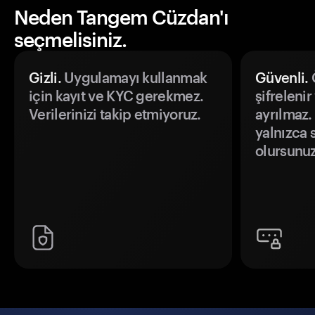
Neden Tangem Cüzdan'ı
seçmelisiniz.
Gizli.
Uygulamayı kullanmak
Güvenli.
Ö
için kayıt ve KYC gerekmez.
şifrelenir
Verilerinizi takip etmiyoruz.
ayrılmaz.
yalnızca s
olursunuz