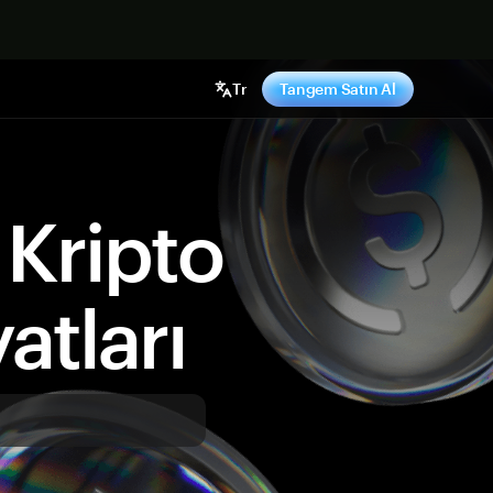
ş yap
Tr
Tangem Satın Al
Kripto
atları