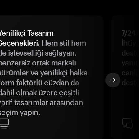
Yenilikçi Tasarım
7/24 
Seçenekleri.
Hem stil hem
İhtiya
de işlevselliği sağlayan,
deste
benzersiz ortak markalı
yanın
sürümler ve yenilikçi halka
canlı
form faktörlü cüzdan da
deste
dahil olmak üzere çeşitli
zarif tasarımlar arasından
seçim yapın.