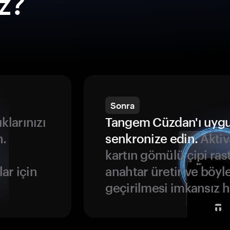
ız?
Sonra
ıklarınızı
Tangem Cüzdan'ı uyg
n.
senkronize edin.
Aktiv
kartın gömülü çipi rast
ar için
anahtar üretir ve böyl
geçirilmesi imkansız ha