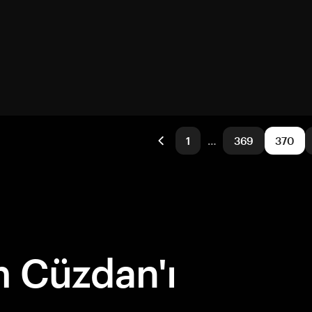
1
…
369
370
 Cüzdan'ı