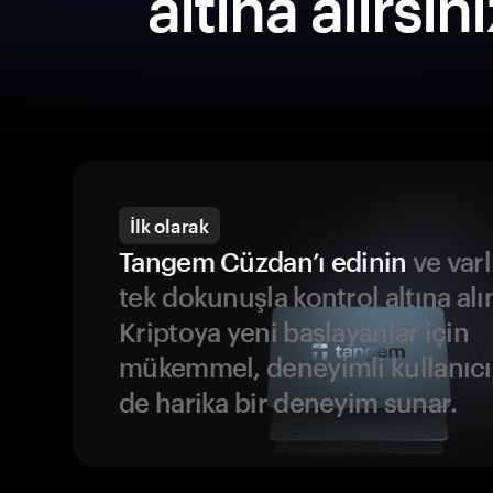
altına alırsın
İlk olarak
Tangem Cüzdan’ı edinin
ve varl
tek dokunuşla kontrol altına alı
Kriptoya yeni başlayanlar için
mükemmel, deneyimli kullanıcıl
de harika bir deneyim sunar.