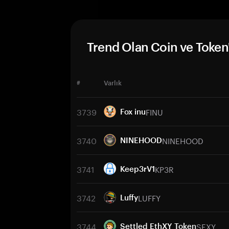
Trend Olan Coin ve Token'
#
Varlık
3739
FINU
Fox inu
3740
NINEHOOD
NINEHOOD
3741
KP3R
Keep3rV1
3742
LUFFY
Luffy
3744
SEXY
Settled EthXY Token