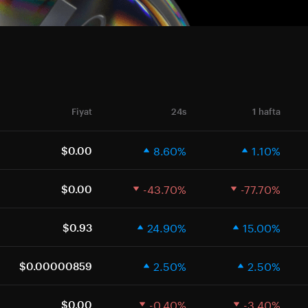
Fiyat
24s
1 hafta
8.60%
1.10%
$0.00
-43.70%
-77.70%
$0.00
24.90%
15.00%
$0.93
2.50%
2.50%
$0.00000859
-0.40%
-3.40%
$0.00