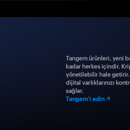
Tangem ürünleri, yeni b
kadar herkes içindir. Kr
yönetilebilir hale getiri
dijital varlıklarınızı ko
sağlar.
Tangem’i edin