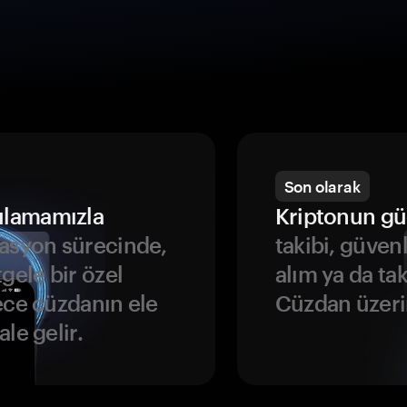
Son olarak
ulamamızla
Kriptonun gü
asyon sürecinde,
takibi, güven
gele bir özel
alım ya da ta
ece cüzdanın ele
Cüzdan üzeri
le gelir.