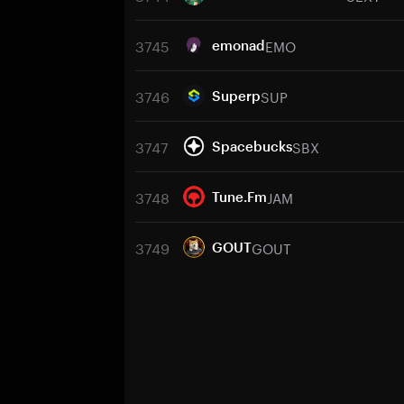
3745
EMO
emonad
3746
SUP
Superp
3747
SBX
Spacebucks
3748
JAM
Tune.Fm
3749
GOUT
GOUT