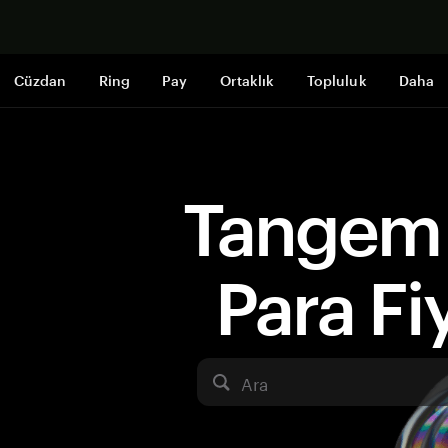
Şimdi alışveri
Cüzdan
Ring
Pay
Ortaklık
Topluluk
Daha
Tangem 
Para Fiy
Ara