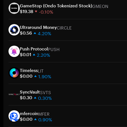
GMEON
GameStop (Ondo Tokenized Stock)
-0.10%
$19.38
1 hafta
CIRCLE
30 gün
Ultraround Money
4.20%
Piyasa değeri
$0.56
1 hafta
PUSH
30 gün
Push Protocol
2.20%
Piyasa değeri
$0.01
1 hafta
LIT
30 gün
Timeless
1.90%
Piyasa değeri
$0.00
1 hafta
SVTS
30 gün
SyncVault
0.30%
Piyasa değeri
$0.30
1 hafta
MFER
30 gün
mfercoin
0.90%
Piyasa değeri
$0.00