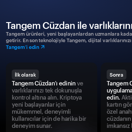
Tangem Cüzdan ile varlıklarınız
Tangem ürünleri, yeni başlayanlardan uzmanlara kadar h
getirir. En son teknolojiyle Tangem, dijital varlıklarını
Tangem’i edin
İlk olarak
Sonra
Tangem Cüzdan’ı edinin
ve
Tangem C
varlıklarınızı tek dokunuşla
uygulama
kontrol altına alın. Kriptoya
edin.
Akti
yeni başlayanlar için
kartın gö
mükemmel, deneyimli
özel anah
kullanıcılar için de harika bir
cüzdanın 
deneyim sunar.
imkansız h