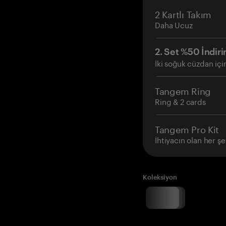
2 Kartlı Takım
Daha Ucuz
2. Set %50 İndiri
İki soğuk cüzdan içi
Tangem Ring
Ring & 2 cards
Tangem Pro Kit
İhtiyacın olan her şe
Koleksiyon