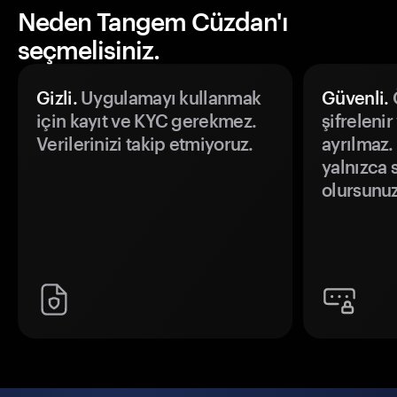
Neden Tangem Cüzdan'ı
seçmelisiniz.
Gizli.
Uygulamayı kullanmak
Güvenli.
Ö
için kayıt ve KYC gerekmez.
şifrelenir
Verilerinizi takip etmiyoruz.
ayrılmaz.
yalnızca s
olursunuz