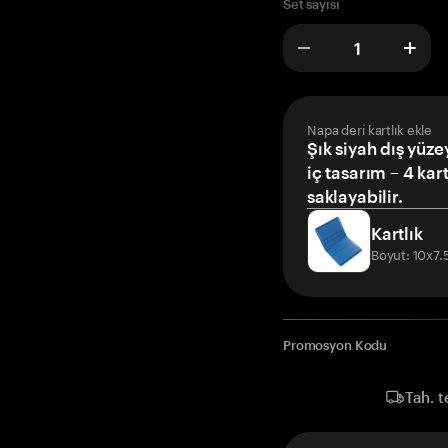
Set sayısı
Napa deri kartlık ekle
Şık siyah dış yüze
iç tasarım – 4 kar
saklayabilir.
Kartlık
Boyut: 10x7
Promosyon Kodu
Tah. t