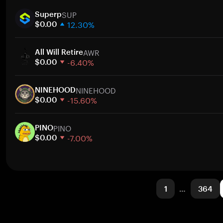
1 hafta
SUP
30 gün
Superp
12.30%
Piyasa değeri
$0.00
1 hafta
AWR
30 gün
All Will Retire
-6.40%
Piyasa değeri
$0.00
1 hafta
NINEHOOD
30 gün
NINEHOOD
-15.60%
Piyasa değeri
$0.00
1 hafta
PINO
30 gün
PINO
-7.00%
Piyasa değeri
$0.00
1 hafta
30 gün
Piyasa değeri
1
…
364