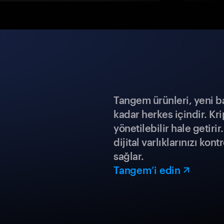
Tangem ürünleri, yeni b
kadar herkes içindir. Kr
yönetilebilir hale getiri
dijital varlıklarınızı ko
sağlar.
Tangem’i edin