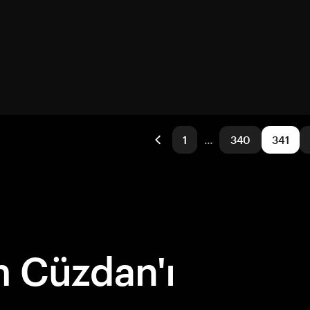
1
…
340
341
 Cüzdan'ı