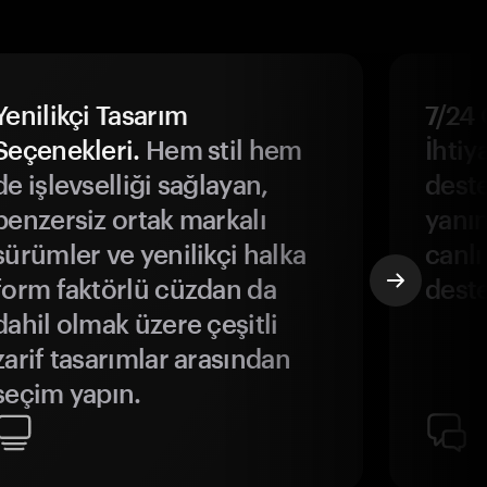
Yenilikçi Tasarım
7/24 
Seçenekleri.
Hem stil hem
İhtiya
de işlevselliği sağlayan,
deste
benzersiz ortak markalı
yanın
sürümler ve yenilikçi halka
canlı
form faktörlü cüzdan da
deste
dahil olmak üzere çeşitli
zarif tasarımlar arasından
seçim yapın.