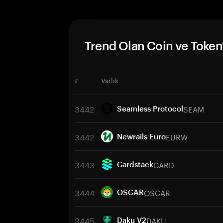
Trend Olan Coin ve Token'
#
Varlık
3442
SEAM
Seamless Protocol
3442
EURW
Newrails Euro
3443
CARD
Cardstack
3444
OSCAR
OSCAR
3445
DAKU
Daku V2