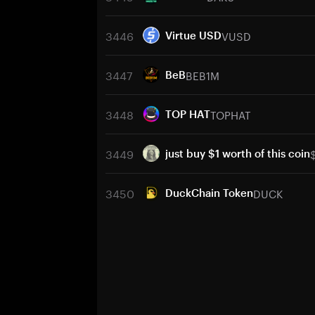
3446
VUSD
Virtue USD
3447
BEB1M
BeB
3448
TOPHAT
TOP HAT
3449
just buy $1 worth of this coin
3450
DUCK
DuckChain Token