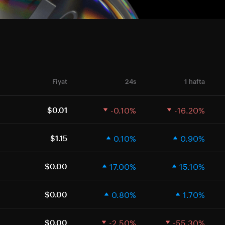
Fiyat
24s
1 hafta
-0.10%
-16.20%
$0.01
0.10%
0.90%
$1.15
17.00%
15.10%
$0.00
0.80%
1.70%
$0.00
-2.50%
-55.30%
$0.00