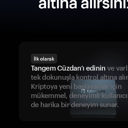
altına alırsın
İlk olarak
Tangem Cüzdan’ı edinin
ve varl
tek dokunuşla kontrol altına alı
Kriptoya yeni başlayanlar için
mükemmel, deneyimli kullanıcıl
de harika bir deneyim sunar.