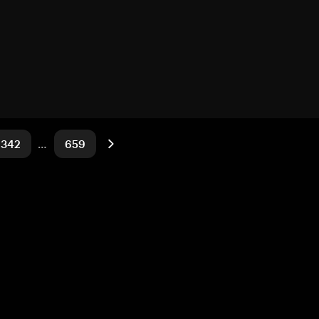
342
…
659