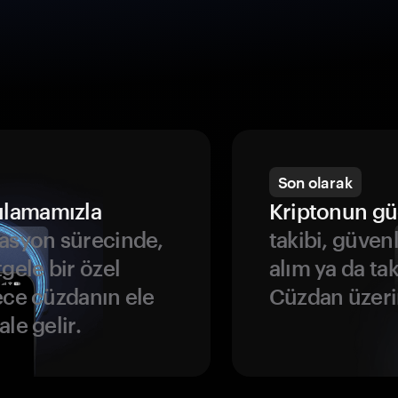
Son olarak
ulamamızla
Kriptonun gü
asyon sürecinde,
takibi, güven
gele bir özel
alım ya da ta
ece cüzdanın ele
Cüzdan üzeri
le gelir.