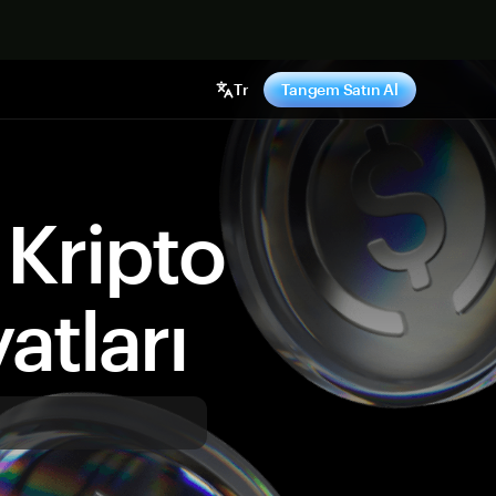
ş yap
Tr
Tangem Satın Al
Kripto
atları