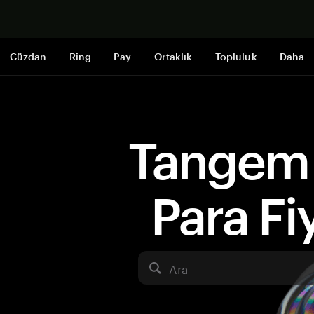
Şimdi alışveri
Cüzdan
Ring
Pay
Ortaklık
Topluluk
Daha
Tangem 
Para Fiy
Ara