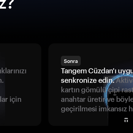
ız?
Sonra
ıklarınızı
Tangem Cüzdan'ı uyg
n.
senkronize edin.
Aktiv
kartın gömülü çipi rast
ar için
anahtar üretir ve böyl
geçirilmesi imkansız ha