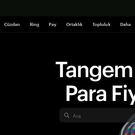
Şimdi alışveri
Cüzdan
Ring
Pay
Ortaklık
Topluluk
Daha
Tangem 
Para Fiy
Ara