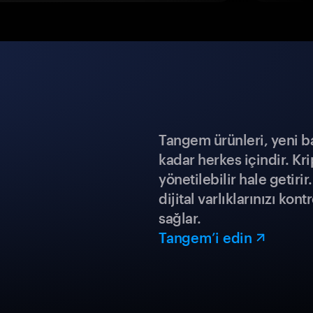
Tangem ürünleri, yeni b
kadar herkes içindir. Kr
yönetilebilir hale getiri
dijital varlıklarınızı ko
sağlar.
Tangem’i edin