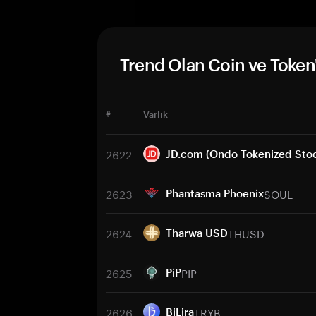
Trend Olan Coin ve Token'
#
Varlık
2622
JD.com (Ondo Tokenized Sto
2623
SOUL
Phantasma Phoenix
2624
THUSD
Tharwa USD
2625
PIP
PiP
2626
TRYB
BiLira