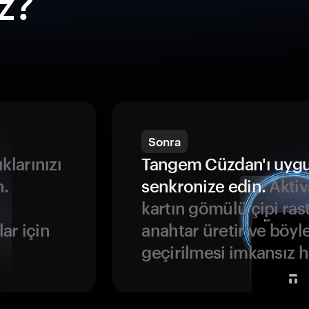
ız?
Sonra
ıklarınızı
Tangem Cüzdan'ı uyg
n.
senkronize edin.
Aktiv
kartın gömülü çipi rast
ar için
anahtar üretir ve böyl
geçirilmesi imkansız ha