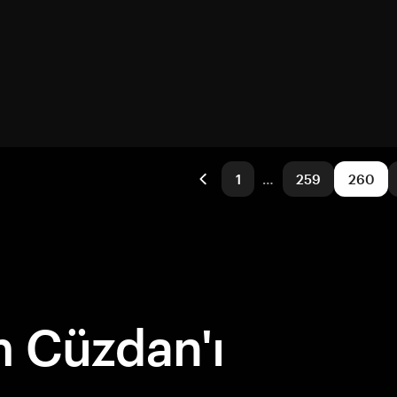
1
…
259
260
 Cüzdan'ı