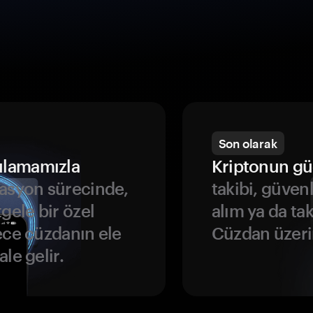
Son olarak
ulamamızla
Kriptonun gü
asyon sürecinde,
takibi, güven
gele bir özel
alım ya da ta
ece cüzdanın ele
Cüzdan üzeri
le gelir.