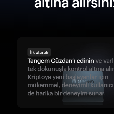
altına alırsın
İlk olarak
Tangem Cüzdan’ı edinin
ve varl
tek dokunuşla kontrol altına alı
Kriptoya yeni başlayanlar için
mükemmel, deneyimli kullanıcıl
de harika bir deneyim sunar.