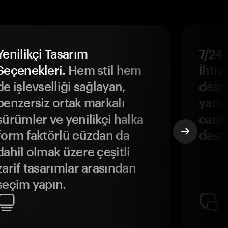
Yenilikçi Tasarım
7/24 
Seçenekleri.
Hem stil hem
İhtiya
de işlevselliği sağlayan,
deste
benzersiz ortak markalı
yanın
sürümler ve yenilikçi halka
canlı
form faktörlü cüzdan da
deste
dahil olmak üzere çeşitli
zarif tasarımlar arasından
seçim yapın.