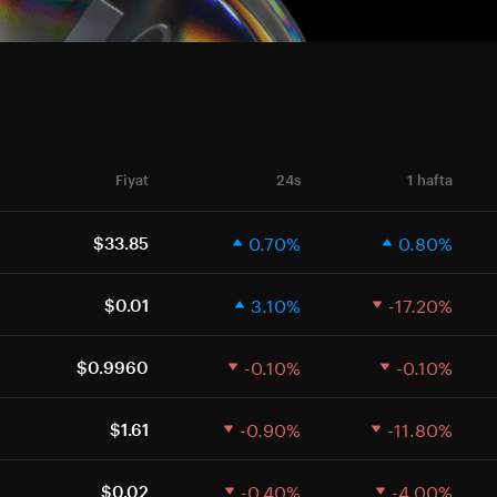
Fiyat
24s
1 hafta
0.70%
0.80%
$33.85
3.10%
-17.20%
$0.01
-0.10%
-0.10%
$0.9960
-0.90%
-11.80%
$1.61
-0.40%
-4.00%
$0.02