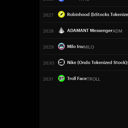
2627
Robinhood (bStocks Tokenize
2628
ADM
ADAMANT Messenger
2629
MILO
Milo Inu
2630
Nike (Ondo Tokenized Stock)
2631
TROLL
Troll Face