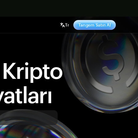
ş yap
Tr
Tangem Satın Al
Kripto
atları