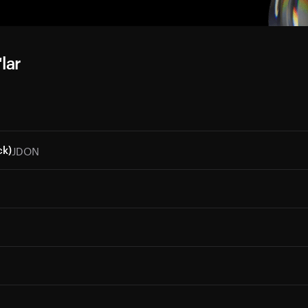
lar
JDON
ck)