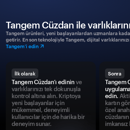
Tangem Cüzdan ile varlıklarınız
Tangem ürünleri, yeni başlayanlardan uzmanlara kadar h
getirir. En son teknolojiyle Tangem, dijital varlıklarını
Tangem’i edin
İlk olarak
Sonra
Tangem Cüzdan’ı edinin
ve
Tangem C
varlıklarınızı tek dokunuşla
uygulama
kontrol altına alın. Kriptoya
edin.
Akti
yeni başlayanlar için
kartın gö
mükemmel, deneyimli
özel anah
kullanıcılar için de harika bir
cüzdanın 
deneyim sunar.
imkansız h