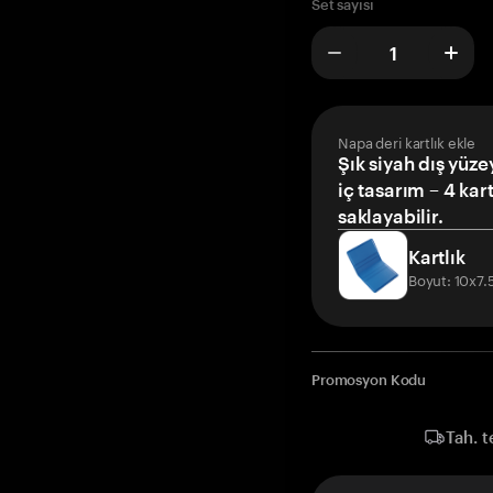
Set sayısı
Napa deri kartlık ekle
Şık siyah dış yüze
iç tasarım – 4 kar
saklayabilir.
Kartlık
Boyut: 10x7
Promosyon Kodu
Tah. t