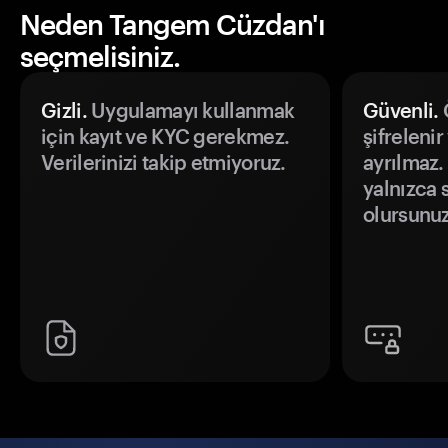
Neden Tangem Cüzdan'ı
seçmelisiniz.
Gizli.
Uygulamayı kullanmak
Güvenli.
Ö
için kayıt ve KYC gerekmez.
şifrelenir
Verilerinizi takip etmiyoruz.
ayrılmaz.
yalnızca s
olursunuz