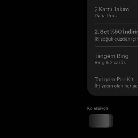
2 Kartlı Takım
Daha Ucuz
2. Set %50 İndiri
İki soğuk cüzdan içi
Tangem Ring
Ring & 2 cards
Tangem Pro Kit
İhtiyacın olan her şe
Koleksiyon