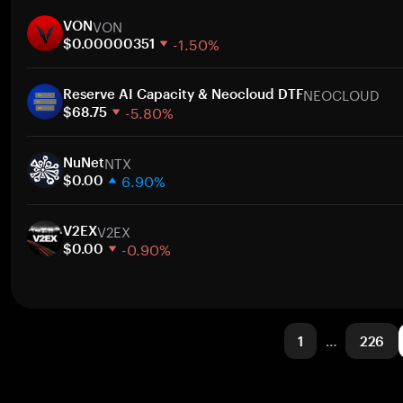
1 hafta
VON
30 gün
VON
-1.50%
Piyasa değeri
$0.00000351
1 hafta
NEOCLOUD
30 gün
Reserve AI Capacity & Neocloud DTF
-5.80%
Piyasa değeri
$68.75
1 hafta
NTX
30 gün
NuNet
6.90%
Piyasa değeri
$0.00
1 hafta
V2EX
30 gün
V2EX
-0.90%
Piyasa değeri
$0.00
1 hafta
30 gün
Piyasa değeri
1
…
226