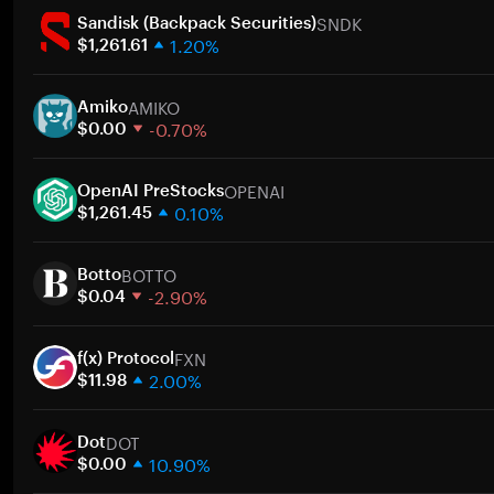
SNDK
Sandisk (Backpack Securities)
1.20%
$1,261.61
1 hafta
AMIKO
30 gün
Amiko
-0.70%
Piyasa değeri
$0.00
1 hafta
OPENAI
30 gün
OpenAI PreStocks
0.10%
Piyasa değeri
$1,261.45
1 hafta
BOTTO
30 gün
Botto
-2.90%
Piyasa değeri
$0.04
1 hafta
FXN
30 gün
f(x) Protocol
2.00%
Piyasa değeri
$11.98
1 hafta
DOT
30 gün
Dot
10.90%
Piyasa değeri
$0.00