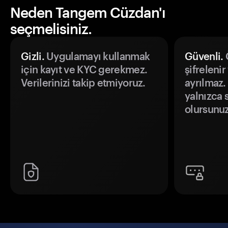
Neden Tangem Cüzdan'ı
seçmelisiniz.
Gizli.
Uygulamayı kullanmak
Güvenli.
Ö
için kayıt ve KYC gerekmez.
şifrelenir
Verilerinizi takip etmiyoruz.
ayrılmaz.
yalnızca s
olursunuz