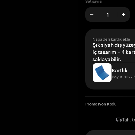
Set sayısı
Napa deri kartlık ekle
Şık siyah dış yüze
iç tasarım – 4 kar
saklayabilir.
Kartlık
Boyut: 10x7
Promosyon Kodu
Tah. t