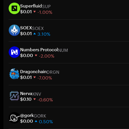
SUP
Superfluid
-1.00%
$0.01
1 hafta
SOEX
30 gün
SOEX
3.10%
Piyasa değeri
$0.01
1 hafta
NUM
30 gün
Numbers Protocol
-2.00%
Piyasa değeri
$0.00
1 hafta
DRGN
30 gün
Dragonchain
-7.00%
Piyasa değeri
$0.01
1 hafta
XNV
30 gün
Nerva
-0.60%
Piyasa değeri
$0.10
1 hafta
GORK
30 gün
@gork
0.50%
Piyasa değeri
$0.00