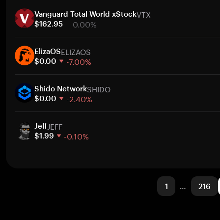
1 hafta
VTX
30 gün
Vanguard Total World xStock
0.00%
Piyasa değeri
$162.95
1 hafta
ELIZAOS
30 gün
ElizaOS
-7.00%
Piyasa değeri
$0.00
1 hafta
SHIDO
30 gün
Shido Network
-2.40%
Piyasa değeri
$0.00
1 hafta
JEFF
30 gün
Jeff
-0.10%
Piyasa değeri
$1.99
1 hafta
30 gün
Piyasa değeri
1
…
216