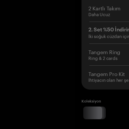
2 Kartlı Takım
Daha Ucuz
2. Set %50 İndiri
İki soğuk cüzdan içi
Tangem Ring
Ring & 2 cards
Tangem Pro Kit
İhtiyacın olan her şe
Koleksiyon