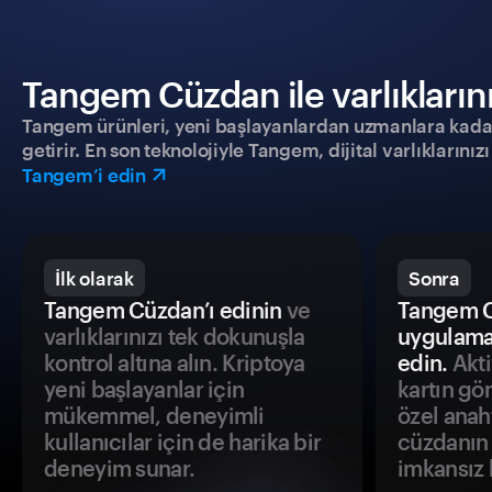
Tangem Cüzdan ile varlıklarınız
Tangem ürünleri, yeni başlayanlardan uzmanlara kadar h
getirir. En son teknolojiyle Tangem, dijital varlıklarını
Tangem’i edin
İlk olarak
Sonra
Tangem Cüzdan’ı edinin
ve
Tangem C
varlıklarınızı tek dokunuşla
uygulama
kontrol altına alın. Kriptoya
edin.
Akti
yeni başlayanlar için
kartın gö
mükemmel, deneyimli
özel anah
kullanıcılar için de harika bir
cüzdanın 
deneyim sunar.
imkansız h