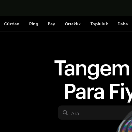
Şimdi alışveri
Cüzdan
Ring
Pay
Ortaklık
Topluluk
Daha
Tangem 
Para Fiy
Ara