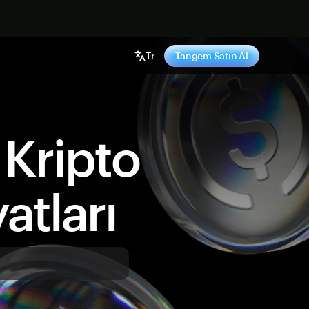
ş yap
Tr
Tangem Satın Al
Kripto
atları