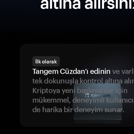
altına alırsın
İlk olarak
Tangem Cüzdan’ı edinin
ve varl
tek dokunuşla kontrol altına alı
Kriptoya yeni başlayanlar için
mükemmel, deneyimli kullanıcıl
de harika bir deneyim sunar.