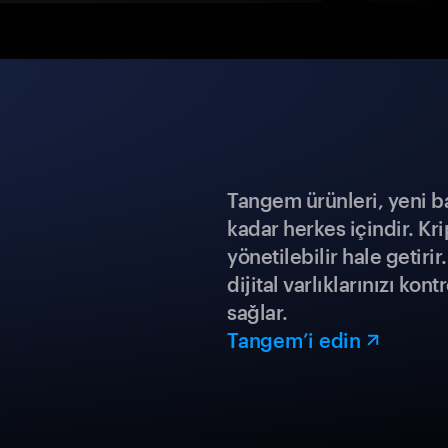
Tangem ürünleri, yeni b
kadar herkes içindir. Kr
yönetilebilir hale getiri
dijital varlıklarınızı ko
sağlar.
Tangem’i edin