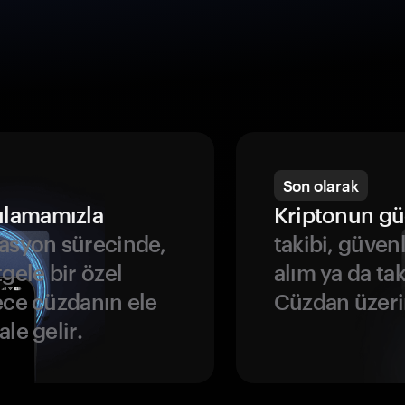
Son olarak
ulamamızla
Kriptonun gü
asyon sürecinde,
takibi, güven
gele bir özel
alım ya da ta
ece cüzdanın ele
Cüzdan üzeri
le gelir.