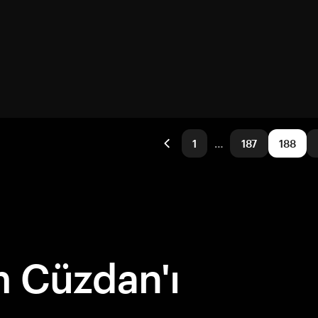
1
…
187
188
 Cüzdan'ı