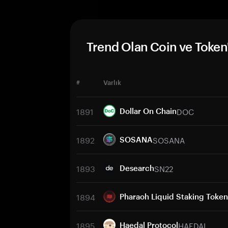
Trend Olan Coin ve Token'
#
Varlık
1891
DOC
Dollar On Chain
1892
SOSANA
SOSANA
1893
SN22
Desearch
1894
Pharaoh Liquid Staking Token
1895
HAEDAL
Haedal Protocol