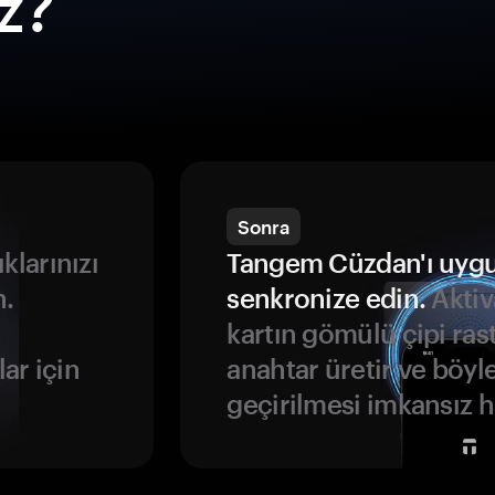
ız?
Sonra
ıklarınızı
Tangem Cüzdan'ı uyg
n.
senkronize edin.
Aktiv
kartın gömülü çipi rast
ar için
anahtar üretir ve böyl
geçirilmesi imkansız ha