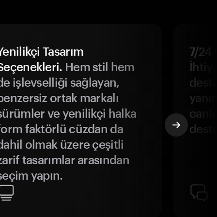
Yenilikçi Tasarım
7/24 
Seçenekleri.
Hem stil hem
İhtiya
de işlevselliği sağlayan,
deste
benzersiz ortak markalı
yanın
sürümler ve yenilikçi halka
canlı
form faktörlü cüzdan da
deste
dahil olmak üzere çeşitli
zarif tasarımlar arasından
seçim yapın.