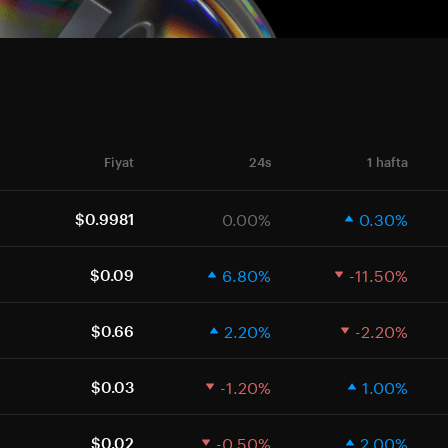
Fiyat
24s
1 hafta
0.00%
0.30%
$0.9981
6.80%
-11.50%
$0.09
2.20%
-2.20%
$0.66
-1.20%
1.00%
$0.03
-0.50%
2.00%
$0.02