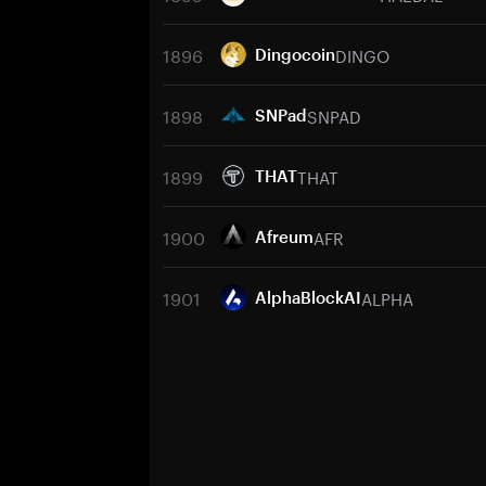
1896
DINGO
Dingocoin
1898
SNPAD
SNPad
1899
THAT
THAT
1900
AFR
Afreum
1901
ALPHA
AlphaBlockAI