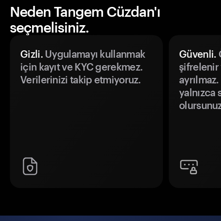
Neden Tangem Cüzdan'ı
seçmelisiniz.
Gizli.
Uygulamayı kullanmak
Güvenli.
Ö
için kayıt ve KYC gerekmez.
şifrelenir
Verilerinizi takip etmiyoruz.
ayrılmaz.
yalnızca s
olursunuz