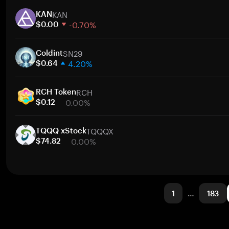
1 hafta
KAN
30 gün
KAN
-0.70%
Piyasa değeri
$0.00
1 hafta
SN29
30 gün
Coldint
4.20%
Piyasa değeri
$0.64
1 hafta
RCH
30 gün
RCH Token
0.00%
Piyasa değeri
$0.12
1 hafta
TQQQX
30 gün
TQQQ xStock
0.00%
Piyasa değeri
$74.82
1 hafta
30 gün
Piyasa değeri
1
…
183