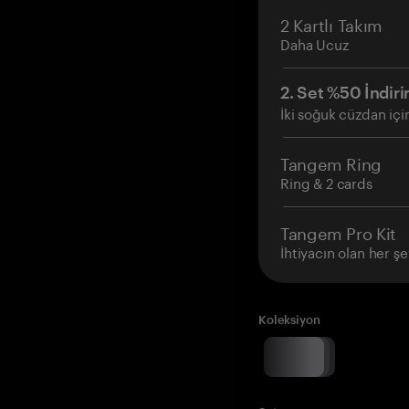
2 Kartlı Takım
Daha Ucuz
2. Set %50 İndiri
İki soğuk cüzdan içi
Tangem Ring
Ring & 2 cards
Tangem Pro Kit
İhtiyacın olan her şe
Koleksiyon