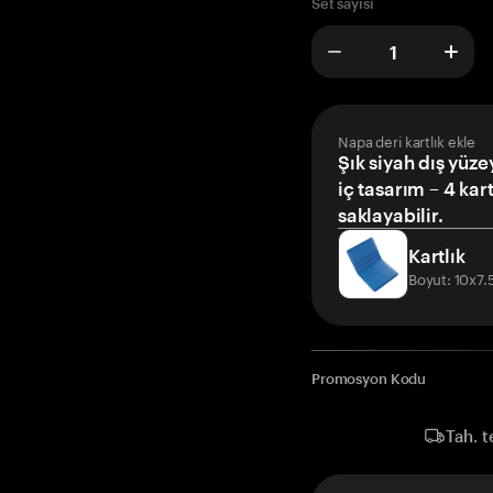
Set sayısı
Napa deri kartlık ekle
Şık siyah dış yüze
iç tasarım – 4 kar
saklayabilir.
Kartlık
Boyut: 10x7
Promosyon Kodu
Tah. t