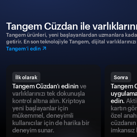
Tangem Cüzdan ile varlıklarınız
Tangem ürünleri, yeni başlayanlardan uzmanlara kadar h
getirir. En son teknolojiyle Tangem, dijital varlıklarını
Tangem’i edin
İlk olarak
Sonra
Tangem Cüzdan’ı edinin
ve
Tangem C
varlıklarınızı tek dokunuşla
uygulama
kontrol altına alın. Kriptoya
edin.
Akti
yeni başlayanlar için
kartın gö
mükemmel, deneyimli
özel anah
kullanıcılar için de harika bir
cüzdanın 
deneyim sunar.
imkansız h