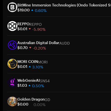
BitMine Immersion Technologies (Ondo Tokenized S
0.60%
$19.00
1 hafta
REPPO
30 gün
REPPO
-5.90%
Piyasa değeri
$0.01
1 hafta
AUDD
30 gün
Australian Digital Dollar
-0.20%
Piyasa değeri
$0.70
1 hafta
MORI
30 gün
MORI COIN
3.10%
Piyasa değeri
$0.01
1 hafta
SN54
30 gün
WebGenieAI
0.50%
Piyasa değeri
$1.03
1 hafta
GD
30 gün
Golden Dragon
0.00%
Piyasa değeri
$0.00