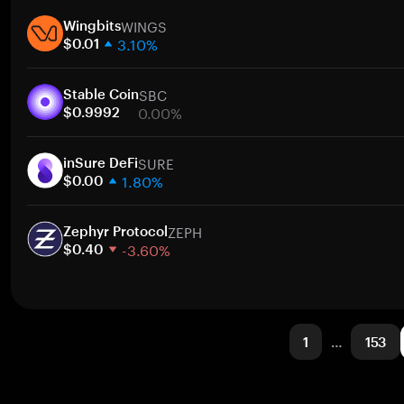
1 hafta
WINGS
30 gün
Wingbits
3.10%
Piyasa değeri
$0.01
1 hafta
SBC
30 gün
Stable Coin
0.00%
Piyasa değeri
$0.9992
1 hafta
SURE
30 gün
inSure DeFi
1.80%
Piyasa değeri
$0.00
1 hafta
ZEPH
30 gün
Zephyr Protocol
-3.60%
Piyasa değeri
$0.40
1 hafta
30 gün
Piyasa değeri
1
…
153