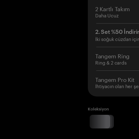
2 Kartlı Takım
Daha Ucuz
2. Set %50 İndiri
İki soğuk cüzdan içi
Tangem Ring
Ring & 2 cards
Tangem Pro Kit
İhtiyacın olan her şe
Koleksiyon