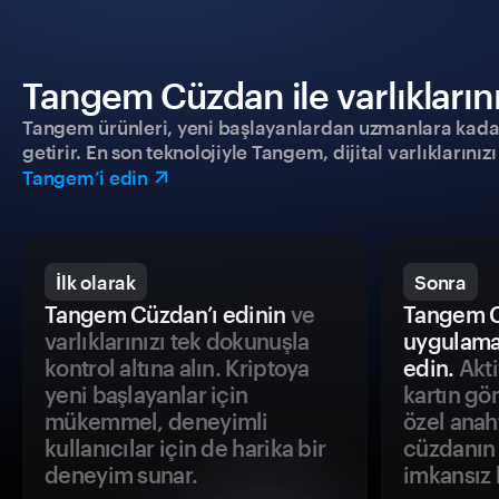
Tangem Cüzdan ile varlıklarınız
Tangem ürünleri, yeni başlayanlardan uzmanlara kadar h
getirir. En son teknolojiyle Tangem, dijital varlıklarını
Tangem’i edin
İlk olarak
Sonra
Tangem Cüzdan’ı edinin
ve
Tangem C
varlıklarınızı tek dokunuşla
uygulama
kontrol altına alın. Kriptoya
edin.
Akti
yeni başlayanlar için
kartın gö
mükemmel, deneyimli
özel anah
kullanıcılar için de harika bir
cüzdanın 
deneyim sunar.
imkansız h