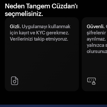
Neden Tangem Cüzdan'ı
seçmelisiniz.
Gizli.
Uygulamayı kullanmak
Güvenli.
Ö
için kayıt ve KYC gerekmez.
şifrelenir
Verilerinizi takip etmiyoruz.
ayrılmaz.
yalnızca s
olursunuz