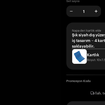
Set sayısı
Napa deri kartlık ekle
Şık siyah dış yüze
iç tasarım – 4 kar
saklayabilir.
Kartlık
Boyut: 10x7
Promosyon Kodu
Tah. t