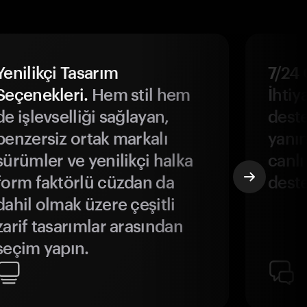
Yenilikçi Tasarım
7/24 
Seçenekleri.
Hem stil hem
İhtiya
de işlevselliği sağlayan,
deste
benzersiz ortak markalı
yanın
sürümler ve yenilikçi halka
canlı
form faktörlü cüzdan da
deste
dahil olmak üzere çeşitli
zarif tasarımlar arasından
seçim yapın.