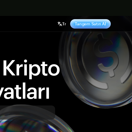
ş yap
Tr
Tangem Satın Al
Kripto
atları