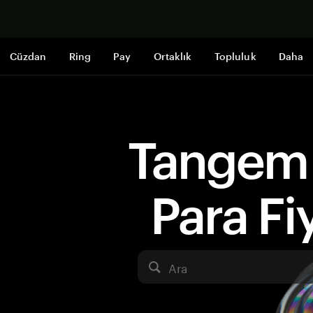
Şimdi alışveri
Cüzdan
Ring
Pay
Ortaklık
Topluluk
Daha
Tangem 
Para Fiy
Ara