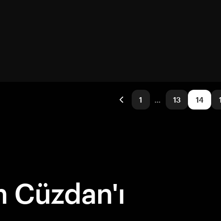
1
…
13
14
 Cüzdan'ı