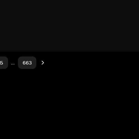
15
…
663