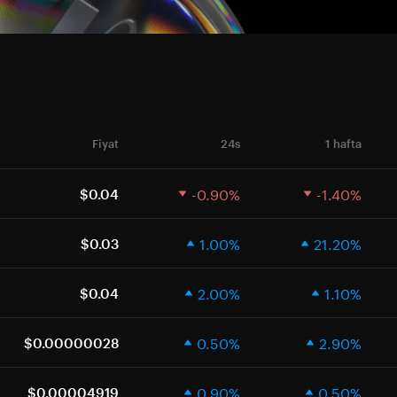
Fiyat
24s
1 hafta
-0.90%
-1.40%
$0.04
1.00%
21.20%
$0.03
2.00%
1.10%
$0.04
0.50%
2.90%
$0.00000028
0.90%
0.50%
$0.00004919