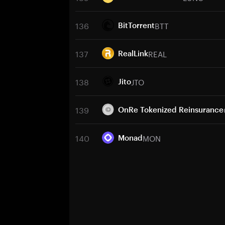
136
BTT
BitTorrent
137
REAL
RealLink
138
JTO
Jito
139
OnRe Tokenized Reinsurance
140
MON
Monad