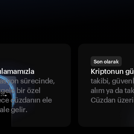
Son olarak
ulamamızla
Kriptonun gü
asyon sürecinde,
takibi, güven
gele bir özel
alım ya da ta
ece cüzdanın ele
Cüzdan üzeri
le gelir.