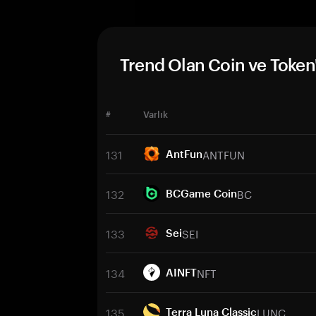
Trend Olan Coin ve Token'
#
Varlık
131
ANTFUN
AntFun
132
BC
BCGame Coin
133
SEI
Sei
134
NFT
AINFT
135
LUNC
Terra Luna Classic