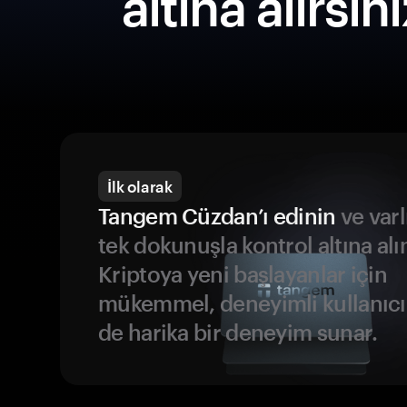
altına alırsın
İlk olarak
Tangem Cüzdan’ı edinin
ve varl
tek dokunuşla kontrol altına alı
Kriptoya yeni başlayanlar için
mükemmel, deneyimli kullanıcıl
de harika bir deneyim sunar.