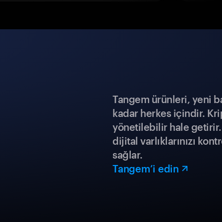
Tangem ürünleri, yeni b
kadar herkes içindir. Kr
yönetilebilir hale getiri
dijital varlıklarınızı ko
sağlar.
Tangem’i edin