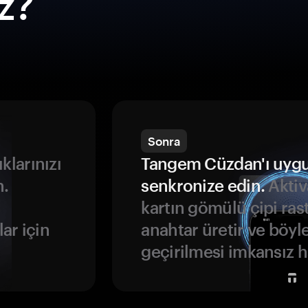
ız?
Sonra
ıklarınızı
Tangem Cüzdan'ı uyg
n.
senkronize edin.
Aktiv
kartın gömülü çipi rast
ar için
anahtar üretir ve böyl
geçirilmesi imkansız ha