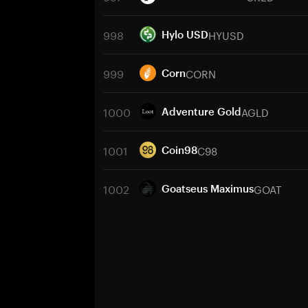
998
HYUSD
Hylo USD
999
CORN
Corn
1000
AGLD
Adventure Gold
1001
C98
Coin98
1002
GOAT
Goatseus Maximus