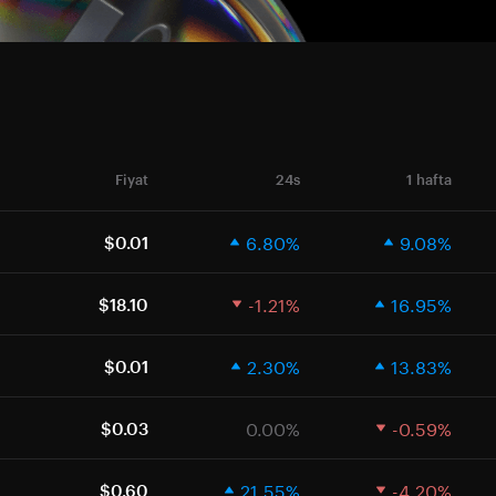
Fiyat
24s
1 hafta
6.80%
9.08%
$0.01
-1.21%
16.95%
$18.10
2.30%
13.83%
$0.01
0.00%
-0.59%
$0.03
21.55%
-4.20%
$0.60