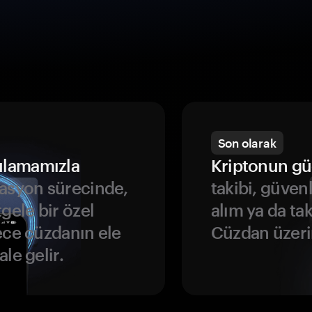
Son olarak
ulamamızla
Kriptonun gü
asyon sürecinde,
takibi, güven
gele bir özel
alım ya da ta
ece cüzdanın ele
Cüzdan üzeri
le gelir.