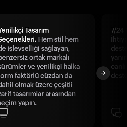
Yenilikçi Tasarım
7/24 
Seçenekleri.
Hem stil hem
İhtiya
de işlevselliği sağlayan,
deste
benzersiz ortak markalı
yanın
sürümler ve yenilikçi halka
canlı
form faktörlü cüzdan da
deste
dahil olmak üzere çeşitli
zarif tasarımlar arasından
seçim yapın.