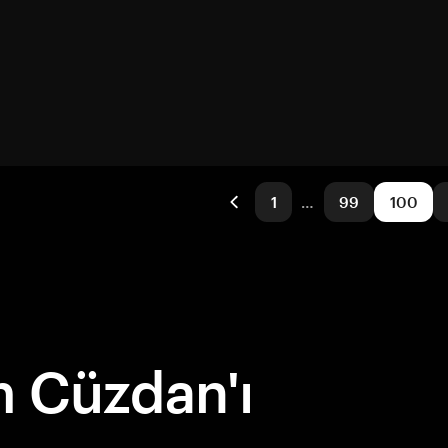
1
…
99
100
 Cüzdan'ı