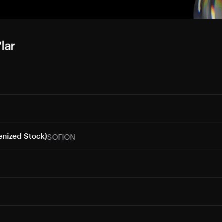
lar
SOFION
enized Stock)