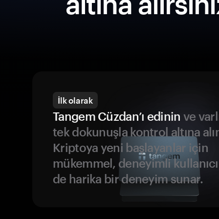
altına alırsın
İlk olarak
Tangem Cüzdan’ı edinin
ve varl
tek dokunuşla kontrol altına alı
Kriptoya yeni başlayanlar için
mükemmel, deneyimli kullanıcıl
de harika bir deneyim sunar.