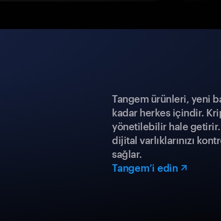
Tangem ürünleri, yeni b
kadar herkes içindir. Kr
yönetilebilir hale getiri
dijital varlıklarınızı ko
sağlar.
Tangem’i edin