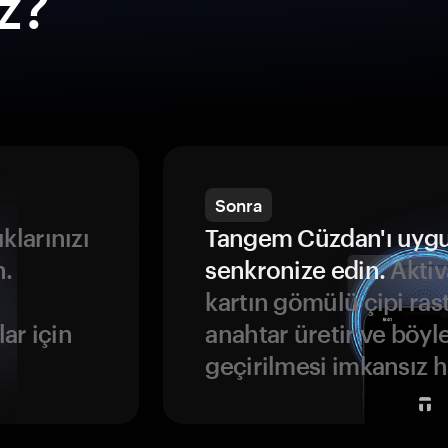
ız?
Sonra
ıklarınızı
Tangem Cüzdan'ı uyg
n.
senkronize edin.
Aktiv
kartın gömülü çipi rast
ar için
anahtar üretir ve böyl
geçirilmesi imkansız ha