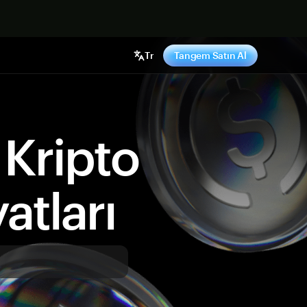
ş yap
Tr
Tangem Satın Al
Kripto
atları