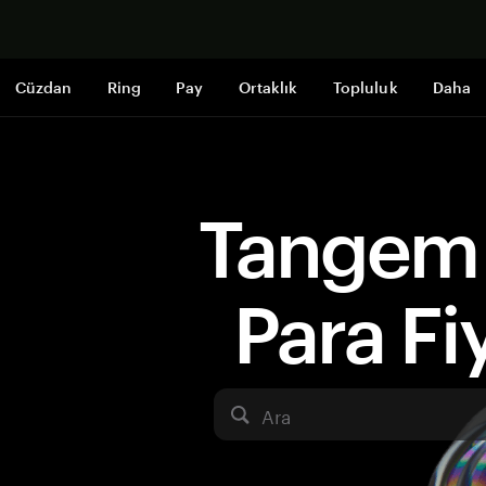
Şimdi alışveri
Cüzdan
Ring
Pay
Ortaklık
Topluluk
Daha
Tangem 
Para Fiy
Ara