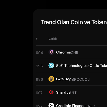
Trend Olan Coin ve Token'
#
Varlık
994
CHR
Chromia
995
SoFi Technologies (Ondo Tok
996
BROCCOLI
CZ's Dog
997
ULT
Shardus
997
CRED
Credible Finance