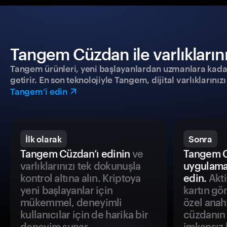
Tangem Cüzdan ile varlıklarınız
Tangem ürünleri, yeni başlayanlardan uzmanlara kadar h
getirir. En son teknolojiyle Tangem, dijital varlıklarını
Tangem’i edin
İlk olarak
Sonra
Tangem Cüzdan’ı edinin
ve
Tangem C
varlıklarınızı tek dokunuşla
uygulama
kontrol altına alın. Kriptoya
edin.
Akti
yeni başlayanlar için
kartın gö
mükemmel, deneyimli
özel anah
kullanıcılar için de harika bir
cüzdanın 
deneyim sunar.
imkansız h