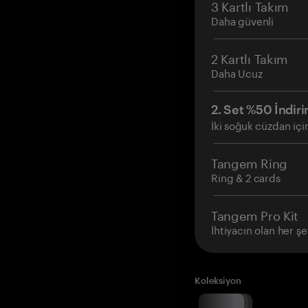
3 Kartlı Takım
Daha güvenli
2 Kartlı Takım
Daha Ucuz
2. Set %50 İndiri
İki soğuk cüzdan içi
Tangem Ring
Ring & 2 cards
Tangem Pro Kit
İhtiyacın olan her şe
Koleksiyon