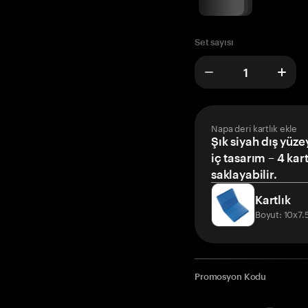
Set sayısı
Napa deri kartlık ekle
Şık siyah dış yüze
iç tasarım – 4 kar
saklayabilir.
Kartlık
Boyut: 10x7
Promosyon Kodu