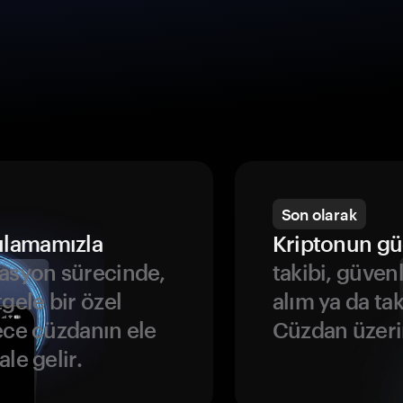
Son olarak
ulamamızla
Kriptonun gü
asyon sürecinde,
takibi, güven
gele bir özel
alım ya da ta
ece cüzdanın ele
Cüzdan üzeri
le gelir.