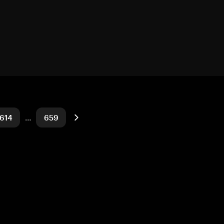
614
…
659