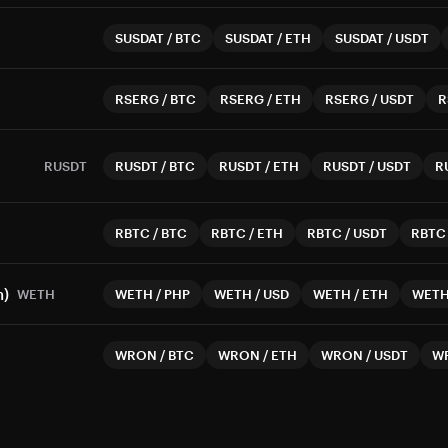
SUSDAT
/
BTC
SUSDAT
/
ETH
SUSDAT
/
USDT
RSERG
/
BTC
RSERG
/
ETH
RSERG
/
USDT
R
RUSDT
RUSDT
/
BTC
RUSDT
/
ETH
RUSDT
/
USDT
R
RBTC
/
BTC
RBTC
/
ETH
RBTC
/
USDT
RBTC
n)
WETH
WETH
/
PHP
WETH
/
USD
WETH
/
ETH
WET
WRON
/
BTC
WRON
/
ETH
WRON
/
USDT
W