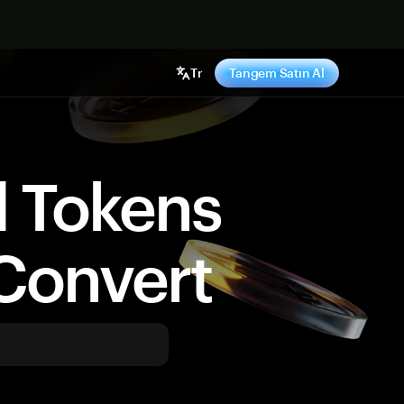
ş yap
Tr
Tangem Satın Al
d Tokens
Convert