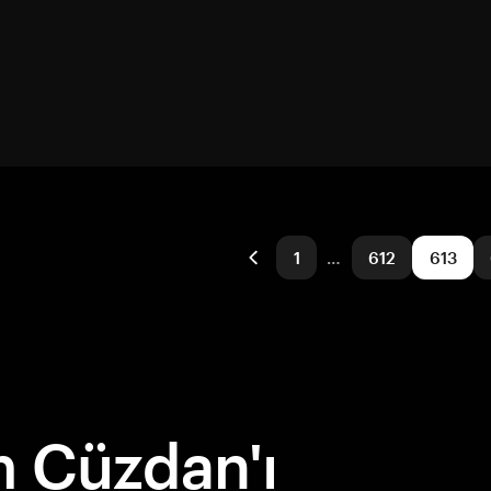
1
…
612
613
 Cüzdan'ı