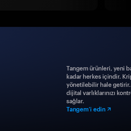
Tangem ürünleri, yeni b
kadar herkes içindir. Kr
yönetilebilir hale getiri
dijital varlıklarınızı ko
sağlar.
Tangem’i edin