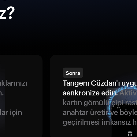
ız?
Sonra
ıklarınızı
Tangem Cüzdan'ı uyg
n.
senkronize edin.
Aktiv
kartın gömülü çipi rast
ar için
anahtar üretir ve böyl
geçirilmesi imkansız ha