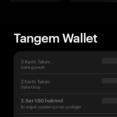
Tangem Wallet
3 Kartlı Takım
$69.90
Daha güvenli
2 Kartlı Takım
$54.90
Daha Ucuz
2. Set %50 İndirimli
$34.95
İki soğuk cüzdan için en iyi değer