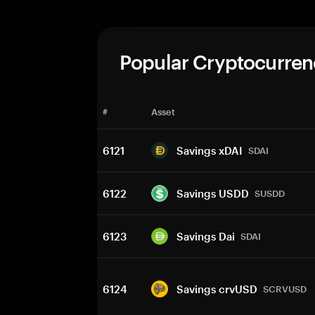
Popular Cryptocurren
#
Asset
6121
Savings xDAI
SDAI
6122
Savings USDD
SUSDD
6123
Savings Dai
SDAI
6124
Savings crvUSD
SCRVUSD