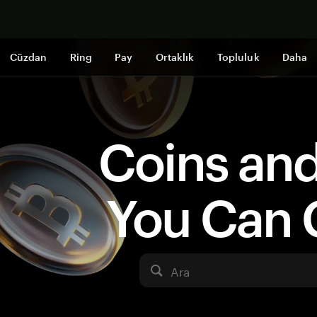
Şimdi alışveri
Cüzdan
Ring
Pay
Ortaklık
Topluluk
Daha
Coins an
You Can 
Ara