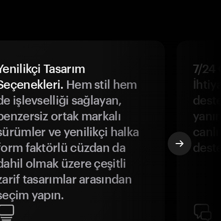
Yenilikçi Tasarım
7/24 
Seçenekleri.
Hem stil hem
İhtiya
de işlevselliği sağlayan,
deste
benzersiz ortak markalı
yanın
sürümler ve yenilikçi halka
canlı
form faktörlü cüzdan da
deste
dahil olmak üzere çeşitli
zarif tasarımlar arasından
seçim yapın.