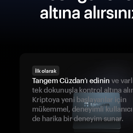
altına alırsın
İlk olarak
Tangem Cüzdan’ı edinin
ve varl
tek dokunuşla kontrol altına alı
Kriptoya yeni başlayanlar için
mükemmel, deneyimli kullanıcıl
de harika bir deneyim sunar.