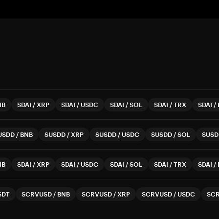
NB
SDAI
/
XRP
SDAI
/
USDC
SDAI
/
SOL
SDAI
/
TRX
SDAI
/
USDD
/
BNB
SUSDD
/
XRP
SUSDD
/
USDC
SUSDD
/
SOL
SUSD
NB
SDAI
/
XRP
SDAI
/
USDC
SDAI
/
SOL
SDAI
/
TRX
SDAI
/
SDT
SCRVUSD
/
BNB
SCRVUSD
/
XRP
SCRVUSD
/
USDC
SC