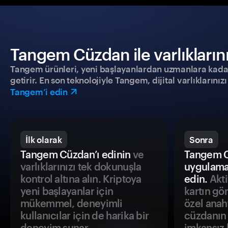
Tangem Cüzdan ile varlıklarınız
Tangem ürünleri, yeni başlayanlardan uzmanlara kadar h
getirir. En son teknolojiyle Tangem, dijital varlıklarını
Tangem’i edin
İlk olarak
Sonra
Tangem Cüzdan’ı edinin
ve
Tangem C
varlıklarınızı tek dokunuşla
uygulama
kontrol altına alın. Kriptoya
edin.
Akti
yeni başlayanlar için
kartın gö
mükemmel, deneyimli
özel anah
kullanıcılar için de harika bir
cüzdanın 
deneyim sunar.
imkansız h