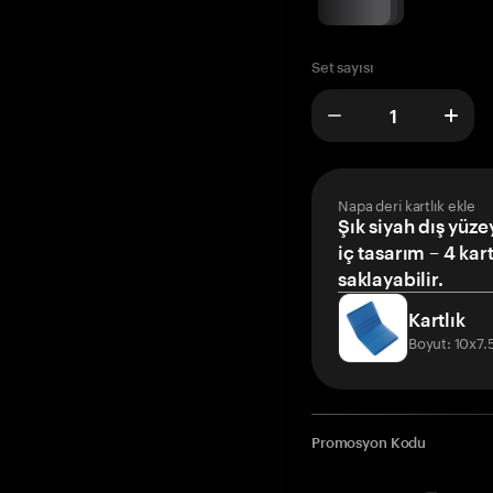
Set sayısı
Napa deri kartlık ekle
Şık siyah dış yüze
iç tasarım – 4 kar
saklayabilir.
Kartlık
Boyut: 10x7
Promosyon Kodu