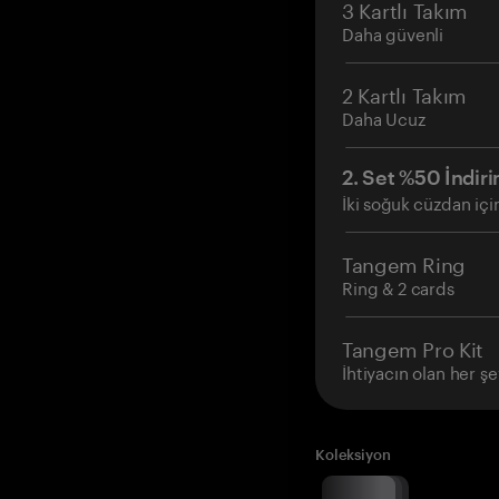
3 Kartlı Takım
Daha güvenli
2 Kartlı Takım
Daha Ucuz
2. Set %50 İndiri
İki soğuk cüzdan içi
Tangem Ring
Ring & 2 cards
Tangem Pro Kit
İhtiyacın olan her şe
Koleksiyon