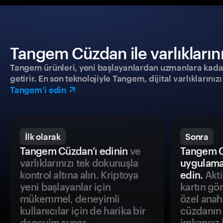
Tangem Cüzdan ile varlıklarınız
Tangem ürünleri, yeni başlayanlardan uzmanlara kadar h
getirir. En son teknolojiyle Tangem, dijital varlıklarını
Tangem’i edin
İlk olarak
Sonra
Tangem Cüzdan’ı edinin
ve
Tangem C
varlıklarınızı tek dokunuşla
uygulama
kontrol altına alın. Kriptoya
edin.
Akti
yeni başlayanlar için
kartın gö
mükemmel, deneyimli
özel anah
kullanıcılar için de harika bir
cüzdanın 
deneyim sunar.
imkansız h