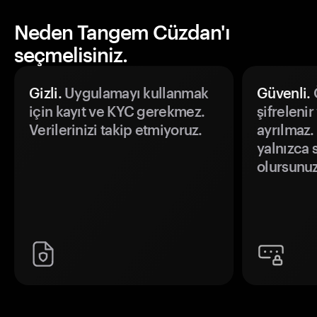
Neden Tangem Cüzdan'ı
seçmelisiniz.
Gizli.
Uygulamayı kullanmak
Güvenli.
Ö
için kayıt ve KYC gerekmez.
şifrelenir
Verilerinizi takip etmiyoruz.
ayrılmaz.
yalnızca s
olursunuz