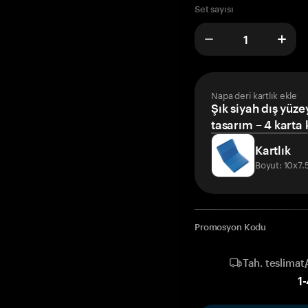
Set sayısı
Napa deri kartlık ekle
Şık siyah dış yüze
tasarım – 4 karta 
Kartlık
Boyut: 10x7
Promosyon Kodu
Tah. teslimat
1
-