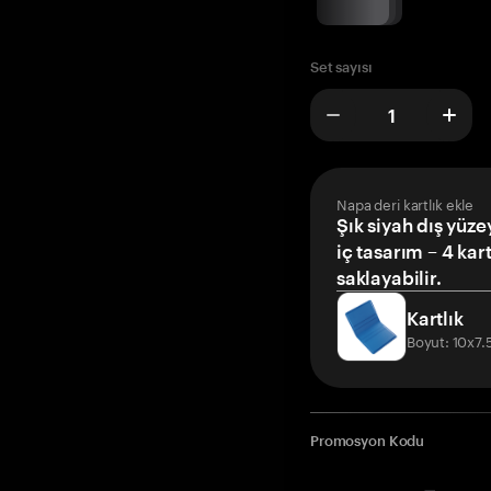
Set sayısı
Napa deri kartlık ekle
Şık siyah dış yüze
iç tasarım – 4 kar
saklayabilir.
Kartlık
Boyut: 10x7
Promosyon Kodu