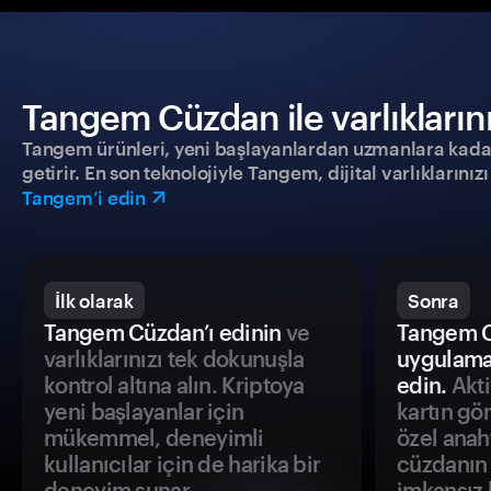
Tangem Cüzdan ile varlıklarınız
Tangem ürünleri, yeni başlayanlardan uzmanlara kadar h
getirir. En son teknolojiyle Tangem, dijital varlıklarını
Tangem’i edin
İlk olarak
Sonra
Tangem Cüzdan’ı edinin
ve
Tangem C
varlıklarınızı tek dokunuşla
uygulama
kontrol altına alın. Kriptoya
edin.
Akti
yeni başlayanlar için
kartın gö
mükemmel, deneyimli
özel anah
kullanıcılar için de harika bir
cüzdanın 
deneyim sunar.
imkansız h