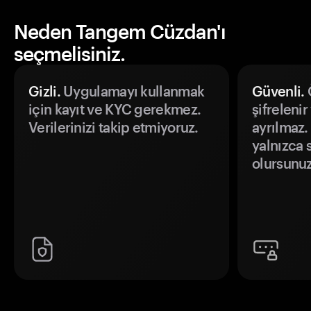
Neden Tangem Cüzdan'ı
seçmelisiniz.
Gizli.
Uygulamayı kullanmak
Güvenli.
Ö
için kayıt ve KYC gerekmez.
şifrelenir
Verilerinizi takip etmiyoruz.
ayrılmaz.
yalnızca s
olursunuz