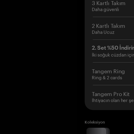
3 Kartlı Takım
Daha güvenli
2 Kartlı Takım
Daha Ucuz
2. Set %50 İndiri
İki soğuk cüzdan içi
Tangem Ring
Ring & 2 cards
Tangem Pro Kit
İhtiyacın olan her şe
Koleksiyon