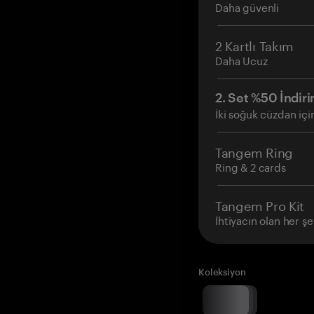
Daha güvenli
2 Kartlı Takım
Daha Ucuz
2. Set %50 İndiri
İki soğuk cüzdan içi
Tangem Ring
Ring & 2 cards
Tangem Pro Kit
İhtiyacın olan her şe
Koleksiyon