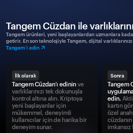
Tangem Cüzdan ile varlıklarınız
Tangem ürünleri, yeni başlayanlardan uzmanlara kadar h
getirir. En son teknolojiyle Tangem, dijital varlıklarını
Tangem’i edin
İlk olarak
Sonra
Tangem Cüzdan’ı edinin
ve
Tangem C
varlıklarınızı tek dokunuşla
uygulama
kontrol altına alın. Kriptoya
edin.
Akti
yeni başlayanlar için
kartın gö
mükemmel, deneyimli
özel anah
kullanıcılar için de harika bir
cüzdanın 
deneyim sunar.
imkansız h