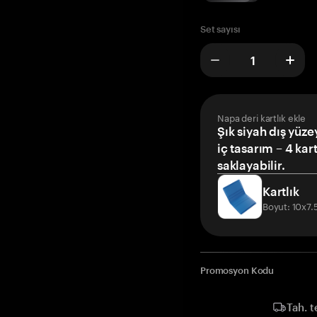
Set sayısı
Napa deri kartlık ekle
Şık siyah dış yüze
iç tasarım – 4 kar
saklayabilir.
Kartlık
Boyut: 10x7
Promosyon Kodu
Tah. t