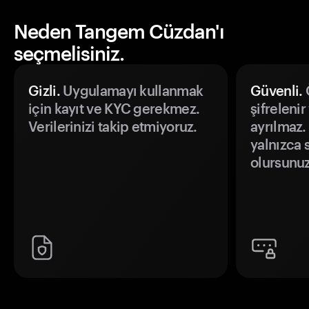
Neden Tangem Cüzdan'ı
seçmelisiniz.
Gizli.
Uygulamayı kullanmak
Güvenli.
Ö
için kayıt ve KYC gerekmez.
şifrelenir
Verilerinizi takip etmiyoruz.
ayrılmaz.
yalnızca s
olursunuz