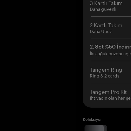
3 Kartlı Takım
Daha güvenli
2 Kartlı Takım
Daha Ucuz
2. Set %50 İndiri
İki soğuk cüzdan içi
Tangem Ring
Ring & 2 cards
Tangem Pro Kit
İhtiyacın olan her şe
Koleksiyon