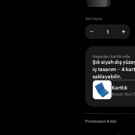
Set sayısı
Napa deri kartlık ekle
Şık siyah dış yüze
iç tasarım – 4 kar
saklayabilir.
Kartlık
Boyut: 10x7
Promosyon Kodu