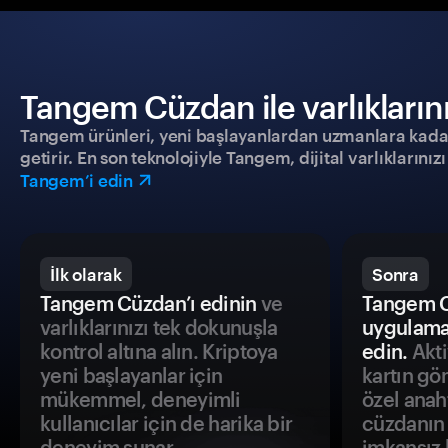
Tangem Cüzdan ile varlıklarınız
Tangem ürünleri, yeni başlayanlardan uzmanlara kadar h
getirir. En son teknolojiyle Tangem, dijital varlıklarını
Tangem’i edin
İlk olarak
Sonra
Tangem Cüzdan’ı edinin
ve
Tangem C
varlıklarınızı tek dokunuşla
uygulama
kontrol altına alın. Kriptoya
edin.
Akti
yeni başlayanlar için
kartın gö
mükemmel, deneyimli
özel anah
kullanıcılar için de harika bir
cüzdanın 
deneyim sunar.
imkansız h