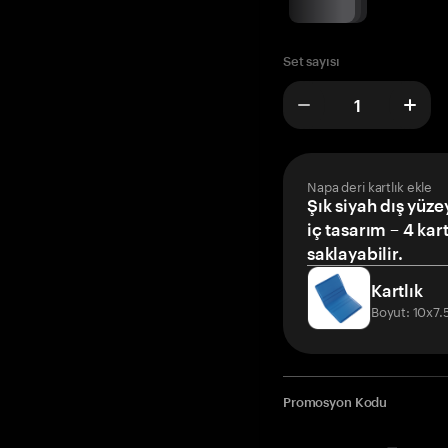
Set sayısı
Napa deri kartlık ekle
Şık siyah dış yüze
iç tasarım – 4 kar
saklayabilir.
Kartlık
Boyut: 10x7
Promosyon Kodu