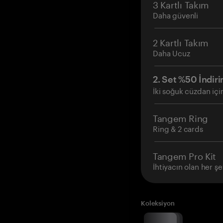
3 Kartlı Takım
Daha güvenli
2 Kartlı Takım
Daha Ucuz
2. Set %50 İndiri
İki soğuk cüzdan içi
Tangem Ring
Ring & 2 cards
Tangem Pro Kit
İhtiyacın olan her şe
Koleksiyon