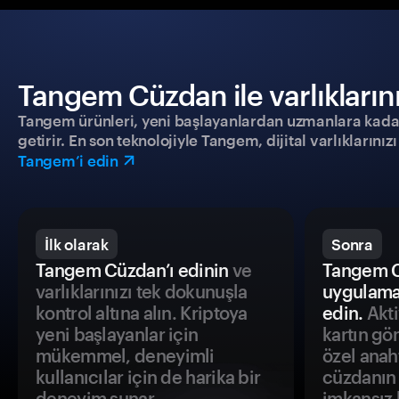
Tangem Cüzdan ile varlıklarınız
Tangem ürünleri, yeni başlayanlardan uzmanlara kadar h
getirir. En son teknolojiyle Tangem, dijital varlıklarını
Tangem’i edin
İlk olarak
Sonra
Tangem Cüzdan’ı edinin
ve
Tangem C
varlıklarınızı tek dokunuşla
uygulama
kontrol altına alın. Kriptoya
edin.
Akti
yeni başlayanlar için
kartın gö
mükemmel, deneyimli
özel anah
kullanıcılar için de harika bir
cüzdanın 
deneyim sunar.
imkansız h