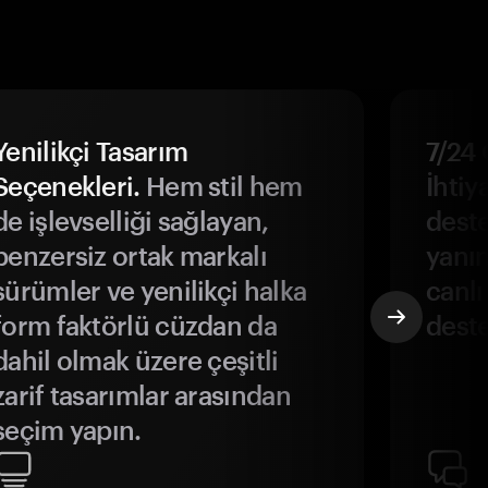
Yenilikçi Tasarım
7/24 
Seçenekleri.
Hem stil hem
İhtiya
de işlevselliği sağlayan,
deste
benzersiz ortak markalı
yanın
sürümler ve yenilikçi halka
canlı
form faktörlü cüzdan da
deste
dahil olmak üzere çeşitli
zarif tasarımlar arasından
seçim yapın.