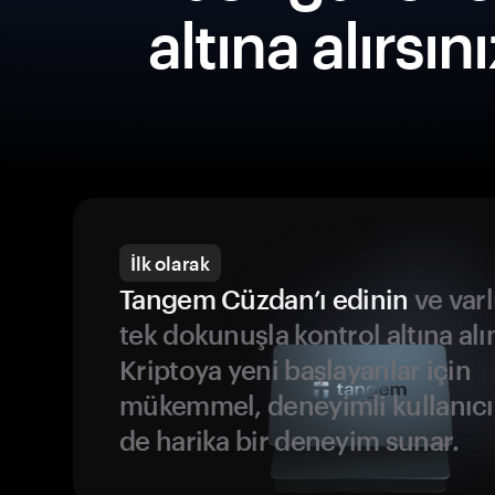
altına alırsın
İlk olarak
Tangem Cüzdan’ı edinin
ve varl
tek dokunuşla kontrol altına alı
Kriptoya yeni başlayanlar için
mükemmel, deneyimli kullanıcıl
de harika bir deneyim sunar.