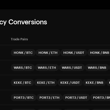
cy Conversions
Trade Pairs
HONK
/
BTC
HONK
/
ETH
HONK
/
USDT
HONK
/
BNB
WARS
/
BTC
WARS
/
ETH
WARS
/
USDT
WARS
/
BNB
KEKE
/
BTC
KEKE
/
ETH
KEKE
/
USDT
KEKE
/
BNB
PORT3
/
BTC
PORT3
/
ETH
PORT3
/
USDT
PORT3
/
B