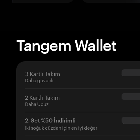
Tangem Wallet
3 Kartlı Takım
$69.90
Daha güvenli
2 Kartlı Takım
$54.90
Daha Ucuz
2. Set %50 İndirimli
$34.95
İki soğuk cüzdan için en iyi değer