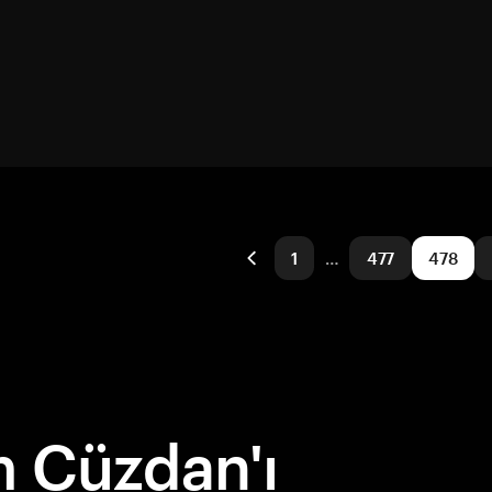
1
…
477
478
 Cüzdan'ı