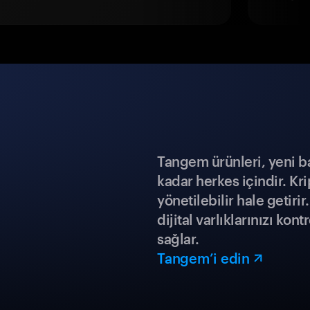
Tangem ürünleri, yeni b
kadar herkes içindir. Kr
yönetilebilir hale getiri
dijital varlıklarınızı ko
sağlar.
Tangem’i edin