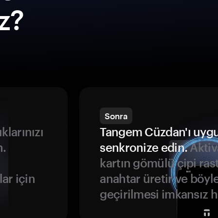
ız?
Sonra
ıklarınızı
Tangem Cüzdan'ı uyg
n.
senkronize edin.
Aktiv
kartın gömülü çipi rast
ar için
anahtar üretir ve böyl
geçirilmesi imkansız ha