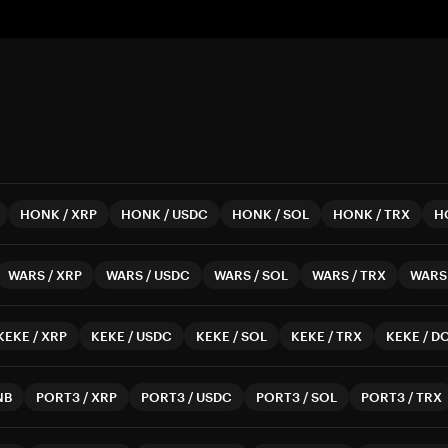
HONK
/
XRP
HONK
/
USDC
HONK
/
SOL
HONK
/
TRX
H
WARS
/
XRP
WARS
/
USDC
WARS
/
SOL
WARS
/
TRX
WARS
KEKE
/
XRP
KEKE
/
USDC
KEKE
/
SOL
KEKE
/
TRX
KEKE
/
D
NB
PORT3
/
XRP
PORT3
/
USDC
PORT3
/
SOL
PORT3
/
TRX