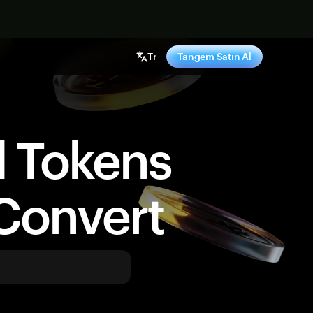
ş yap
Tr
Tangem Satın Al
d Tokens
Convert