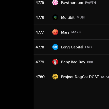
4775
Pawthereum
PAWTH
4776
Multibit
MUBI
4777
Mars
MARS
4778
Long Capital
LNG
4779
Beny Bad Boy
BBB
4780
Project DogCat DCAT
DCA