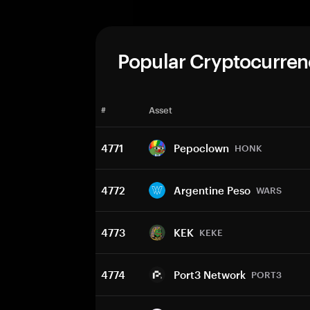
Popular Cryptocurren
#
Asset
4771
Pepoclown
HONK
4772
Argentine Peso
WARS
4773
KEK
KEKE
4774
Port3 Network
PORT3