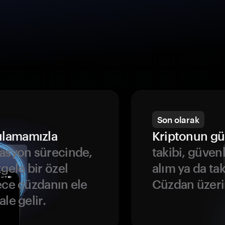
Son olarak
ulamamızla
Kriptonun gü
asyon sürecinde,
takibi, güven
gele bir özel
alım ya da ta
ece cüzdanın ele
Cüzdan üzeri
le gelir.