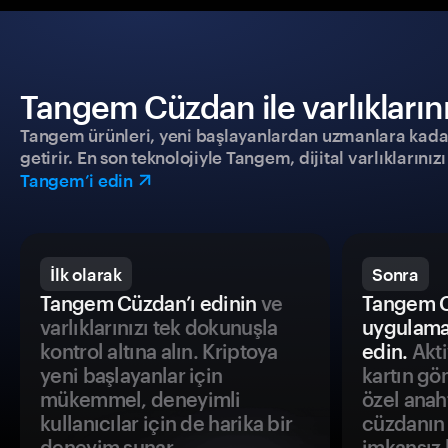
Tangem Cüzdan ile varlıklarınız
Tangem ürünleri, yeni başlayanlardan uzmanlara kadar h
getirir. En son teknolojiyle Tangem, dijital varlıklarını
Tangem’i edin
İlk olarak
Sonra
Tangem Cüzdan’ı edinin
ve
Tangem C
varlıklarınızı tek dokunuşla
uygulama
kontrol altına alın. Kriptoya
edin.
Akti
yeni başlayanlar için
kartın gö
mükemmel, deneyimli
özel anah
kullanıcılar için de harika bir
cüzdanın 
deneyim sunar.
imkansız h