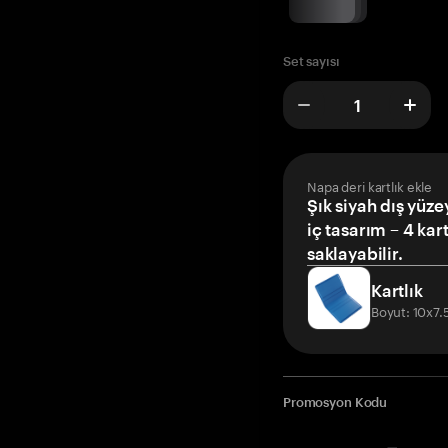
Set sayısı
Napa deri kartlık ekle
Şık siyah dış yüze
iç tasarım – 4 kar
saklayabilir.
Kartlık
Boyut: 10x7
Promosyon Kodu