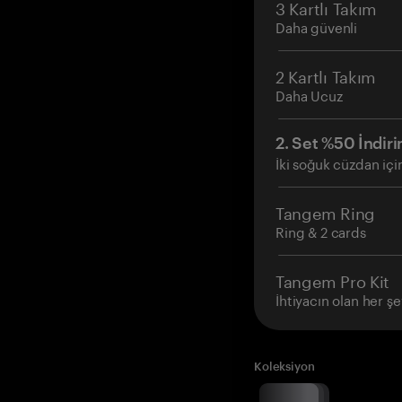
3 Kartlı Takım
Daha güvenli
2 Kartlı Takım
Daha Ucuz
2. Set %50 İndiri
İki soğuk cüzdan içi
Tangem Ring
Ring & 2 cards
Tangem Pro Kit
İhtiyacın olan her şe
Koleksiyon