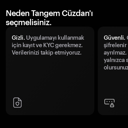
Neden Tangem Cüzdan'ı
seçmelisiniz.
Gizli.
Uygulamayı kullanmak
Güvenli.
Ö
için kayıt ve KYC gerekmez.
şifrelenir
Verilerinizi takip etmiyoruz.
ayrılmaz.
yalnızca s
olursunuz