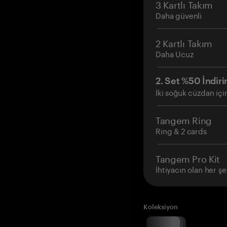
3 Kartlı Takım
Daha güvenli
2 Kartlı Takım
Daha Ucuz
2. Set %50 İndiri
İki soğuk cüzdan içi
Tangem Ring
Ring & 2 cards
Tangem Pro Kit
İhtiyacın olan her şe
Koleksiyon