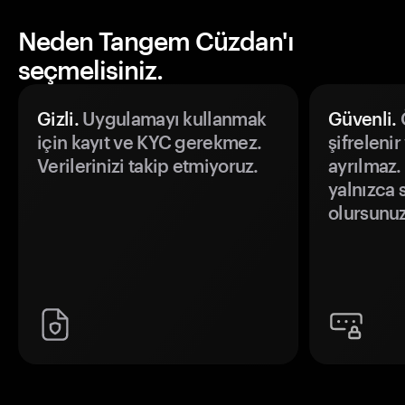
Neden Tangem Cüzdan'ı
seçmelisiniz.
Gizli.
Uygulamayı kullanmak
Güvenli.
Ö
için kayıt ve KYC gerekmez.
şifrelenir
Verilerinizi takip etmiyoruz.
ayrılmaz.
yalnızca s
olursunuz