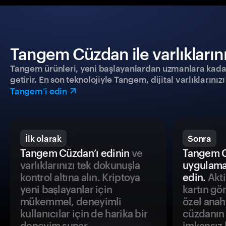
Tangem Cüzdan ile varlıklarınız
Tangem ürünleri, yeni başlayanlardan uzmanlara kadar h
getirir. En son teknolojiyle Tangem, dijital varlıklarını
Tangem’i edin
İlk olarak
Sonra
Tangem Cüzdan’ı edinin
ve
Tangem C
varlıklarınızı tek dokunuşla
uygulama
kontrol altına alın. Kriptoya
edin.
Akti
yeni başlayanlar için
kartın gö
mükemmel, deneyimli
özel anah
kullanıcılar için de harika bir
cüzdanın 
deneyim sunar.
imkansız h