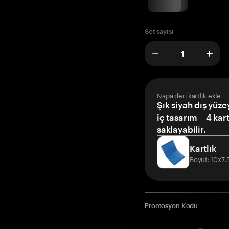
Set sayısı
Napa deri kartlık ekle
Şık siyah dış yüze
iç tasarım – 4 kar
saklayabilir.
Kartlık
Boyut: 10x7
Promosyon Kodu