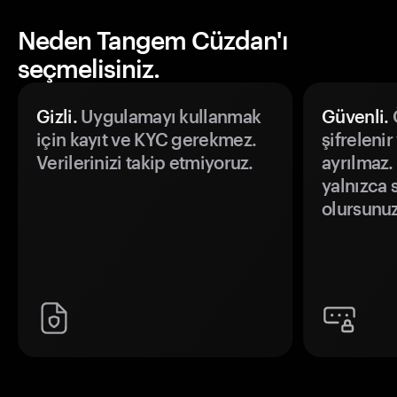
Neden Tangem Cüzdan'ı
seçmelisiniz.
Gizli.
Uygulamayı kullanmak
Güvenli.
Ö
için kayıt ve KYC gerekmez.
şifrelenir
Verilerinizi takip etmiyoruz.
ayrılmaz.
yalnızca s
olursunuz