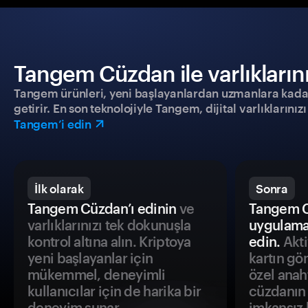
Tangem Cüzdan ile varlıklarınız
Tangem ürünleri, yeni başlayanlardan uzmanlara kadar h
getirir. En son teknolojiyle Tangem, dijital varlıklarını
Tangem’i edin
İlk olarak
Sonra
Tangem Cüzdan’ı edinin
ve
Tangem C
varlıklarınızı tek dokunuşla
uygulama
kontrol altına alın. Kriptoya
edin.
Akti
yeni başlayanlar için
kartın gö
mükemmel, deneyimli
özel anah
kullanıcılar için de harika bir
cüzdanın 
deneyim sunar.
imkansız h