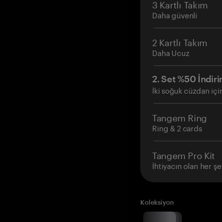
3 Kartlı Takım
Daha güvenli
2 Kartlı Takım
Daha Ucuz
2. Set %50 İndiri
İki soğuk cüzdan içi
Tangem Ring
Ring & 2 cards
Tangem Pro Kit
İhtiyacın olan her şe
Koleksiyon